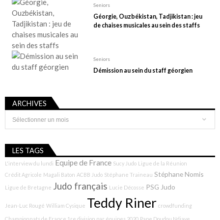
Seniors
Géorgie, Ouzbékistan, Tadjikistan : jeu
de chaises musicales au sein des staffs
Seniors
Démission au sein du staff géorgien
ARCHIVES
Archives
LES TAGS
Equipe de France
L'interview du lundi
Sucy Judo
Ligue de la Réunion
Stéphane Nomis
Crédit Agricole
Magali Baton
ACBB Judo
Stéphane Traineau
Judo français
PSG Judo
Ligue de Bretagne
Lucie Décosse
Teddy Riner
Jean-Luc Rougé
William Cysique
crowdfunding
Championnats de France 1re division par équipes 2020
Pape Doudou Ndiaye