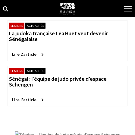
Skip
Skip
to
to
navigation
content
SENIORS
ACTUALITÉS
La judoka française Léa Buet veut devenir
Sénégalaise
Lire L'article
SENIORS
ACTUALITÉS
Sénégal : l’équipe de judo privée d’espace
Schengen
Lire L'article