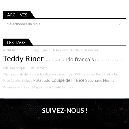
ARCHIVES
Archives
LES TAGS
ACBB Judo
crowdfunding
Ligue de la Réunion
Stéphane Traineau
Teddy Riner
Judo français
Pour le judo
Ligue de Bretagne
William Cysique
Lucie Décosse
Championnats de France 1re division par équipes 2020
Jean-Luc Rougé
Sucy Judo
Equipe de France
PSG Judo
Stéphane Nomis
Pape Doudou Ndiaye
L'interview du lundi
Magali Baton
Crédit Agricole
SUIVEZ-NOUS !