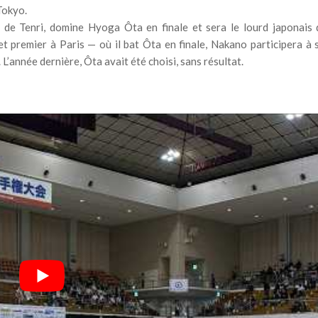
Tokyo.
 de Tenri, domine Hyoga Ôta en finale et sera le lourd japonais 
t premier à Paris — où il bat Ôta en finale, Nakano participera à 
’année dernière, Ôta avait été choisi, sans résultat.