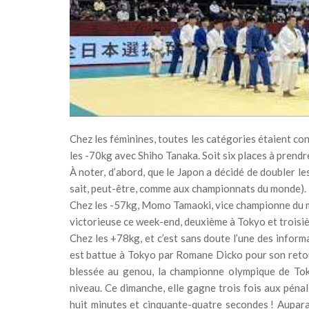
Chez les féminines, toutes les catégories étaient co
les -70kg avec Shiho Tanaka. Soit six places à prendre
À noter, d’abord, que le Japon a décidé de doubler 
sait, peut-être, comme aux championnats du monde). 
Chez les -57kg, Momo Tamaoki, vice championne du m
victorieuse ce week-end, deuxième à Tokyo et troisiè
Chez les +78kg, et c’est sans doute l’une des inform
est battue à Tokyo par Romane Dicko pour son retour
blessée au genou, la championne olympique de Tok
niveau. Ce dimanche, elle gagne trois fois aux pénal
huit minutes et cinquante-quatre secondes ! Aupara