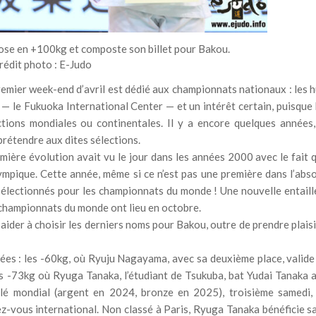
ose en +100kg et composte son billet pour Bakou.
rédit photo : E-Judo
premier week-end d’avril est dédié aux championnats nationaux : les h
— le Fukuoka International Center — et un intérêt certain, puisque 
ctions mondiales ou continentales. Il y a encore quelques années,
prétendre aux dites sélections.
remière évolution avait vu le jour dans les années 2000 avec le fait 
mpique. Cette année, même si ce n’est pas une première dans l’abso
sélectionnés pour les championnats du monde ! Une nouvelle entaill
s championnats du monde ont lieu en octobre.
aider à choisir les derniers noms pour Bakou, outre de prendre plaisi
nées : les -60kg, où Ryuju Nagayama, avec sa deuxième place, valide
Les -73kg où Ryuga Tanaka, l’étudiant de Tsukuba, bat Yudai Tanaka 
illé mondial (argent en 2024, bronze en 2025), troisième samedi,
ez-vous international. Non classé à Paris, Ryuga Tanaka bénéficie s