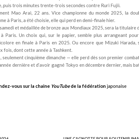
puis trois minutes trente-trois secondes contre Ruri Fujii.
ment Mao Arai, 22 ans. Vice championne du monde 2025, la dou
à Paris, a été choisie, elle qui perd en demi-finale hier.
amedi et médaillée de bronze aux Mondiaux 2025, sera la titulaire 
 Paris. Un choix qui, sur le papier, semble plus arrangeant pour
icolore en finale à Paris en 2025. Ou encore que Mizuki Harada, 
x fois, dont cette année à Tashkent.
, seulement cinquième dimanche — elle perd dès son premier comba
l’année dernière et d’avoir gagné Tokyo en décembre dernier, mais ba
endez-vous sur la chaine
YouTube
de la fédération
japonaise
2026
UNE CAGNOTTE POUR SOUTENIR IM