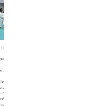
 et
qui
ri,
lle
ait
eur
uré
des