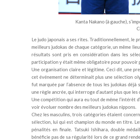
Kanta Nakano (à gauche), s’imp
C
Le judo japonais a ses rites. Traditionnellement, le 
meilleurs judokas de chaque catégorie, un même lieu 
résultats sont pris en considération dans les séle
participation y était même obligatoire pour pouvoir 
Une organisation claire et légitime. Ceci dit, une p
cet événement ne déterminait plus une sélection oly
fut marquée par l’absence de tous les judokas déjà 
une règle ancrée, qui interroge d’autant plus que le
Une compétition qui aura eu tout de même l’intérêt d’
voir évoluer nombre des meilleurs judokas nippons.
Chez les masculins, trois catégories étaient concer
sélection, lui qui est champion du monde en titre. 
pénalités en finale. Tatsuki Ishihara, double méda
bénéficie pas de sa régularité lors de ce grand rend