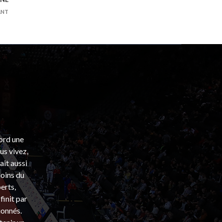
ANT
bord une
s vivez,
ait aussi
coins du
erts,
finit par
ionnés.