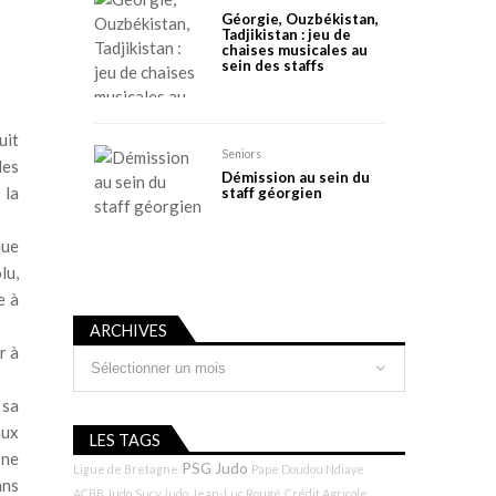
Géorgie, Ouzbékistan,
Tadjikistan : jeu de
chaises musicales au
sein des staffs
uit
Seniors
les
Démission au sein du
 la
staff géorgien
que
lu,
e à
ARCHIVES
r à
Archives
 sa
aux
LES TAGS
 ne
PSG Judo
Ligue de Bretagne
Pape Doudou Ndiaye
ans
ACBB Judo
Sucy Judo
Jean-Luc Rougé
Crédit Agricole