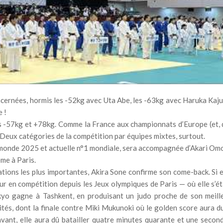
ncernées, hormis les -52kg avec Uta Abe, les -63kg avec Haruka Kaju
 !
les -57kg et +78kg. Comme la France aux championnats d’Europe (et, 
Deux catégories de la compétition par équipes mixtes, surtout.
onde 2025 et actuelle n°1 mondiale, sera accompagnée d’Akari Omo
me à Paris.
ations les plus importantes, Akira Sone confirme son come-back. Si e
 en compétition depuis les Jeux olympiques de Paris — où elle s’ét
yo gagne à Tashkent, en produisant un judo proche de son meill
ités, dont la finale contre Miki Mukunoki où le golden score aura d
vant, elle aura dû batailler quatre minutes quarante et une secon