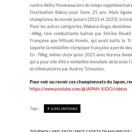
contre Akiho Yonekawa lors du temps supplémentaire, 
Destination Bakou pour Sone, 25 ans. Mais égale
championne du monde juniors (2022 et 2023), troisième 
Pour les autres catégories, Wakana Koga, deuxième s
-48kg. Une combattante battue par Shirine Boukli à
Française que Mitsuki Kondo, qui avait battu la Tr
laquelle la médaillée olympique française a perdu deu
En -78kg, même choix qu’en 2025 avec Kurena Ikeda
qui a pour elle d’être médaillée mondiale de bronze 
en éliminatoires par Audrey Tcheuméo.
Pour voir ou revoir ces championnats du Japon, r
https://www.youtube.com/@JAPAN-JUDO/videos
Tags :
JUDO JAPONAIS
TOURNOI LABEL EXCELLENCE CADETS DE MAUBEUGE 