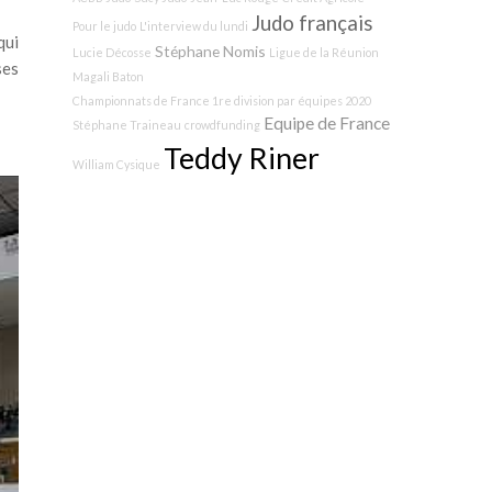
Judo français
Pour le judo
L'interview du lundi
qui
Stéphane Nomis
Lucie Décosse
Ligue de la Réunion
ses
Magali Baton
Championnats de France 1re division par équipes 2020
Equipe de France
Stéphane Traineau
crowdfunding
Teddy Riner
William Cysique