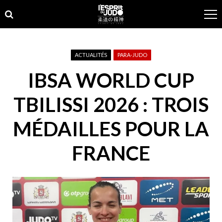
Skip
Skip
to
to
navigation
content
ACTUALITÉS
PARA-JUDO
IBSA WORLD CUP
TBILISSI 2026 : TROIS
MÉDAILLES POUR LA
FRANCE