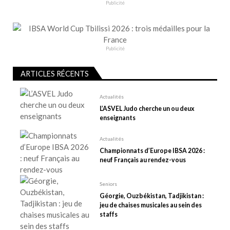
n
Publicité
d
e
l
Publicité
’
a
ARTICLES RÉCENTS
r
t
Actualités
L’ASVEL Judo cherche un ou deux
i
enseignants
c
l
Actualités
e
Championnats d’Europe IBSA 2026 :
neuf Français au rendez-vous
Seniors
Géorgie, Ouzbékistan, Tadjikistan :
jeu de chaises musicales au sein des
staffs