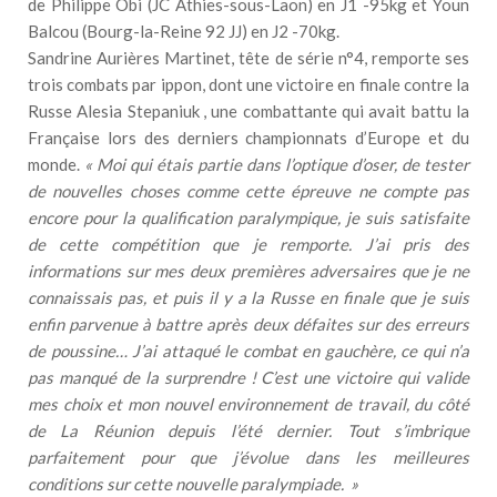
de Philippe Obi (JC Athies-sous-Laon) en J1 -95kg et Youn
Balcou (Bourg-la-Reine 92 JJ) en J2 -70kg.
Sandrine Aurières Martinet, tête de série n°4, remporte ses
trois combats par ippon, dont une victoire en finale contre la
Russe Alesia Stepaniuk , une combattante qui avait battu la
Française lors des derniers championnats d’Europe et du
monde.
« Moi qui étais partie dans l’optique d’oser, de tester
de nouvelles choses comme cette épreuve ne compte pas
encore pour la qualification paralympique, je suis satisfaite
de cette compétition que je remporte. J’ai pris des
informations sur mes deux premières adversaires que je ne
connaissais pas, et puis il y a la Russe en finale que je suis
enfin parvenue à battre après deux défaites sur des erreurs
de poussine… J’ai attaqué le combat en gauchère, ce qui n’a
pas manqué de la surprendre ! C’est une victoire qui valide
mes choix et mon nouvel environnement de travail, du côté
de La Réunion depuis l’été dernier. Tout s’imbrique
parfaitement pour que j’évolue dans les meilleures
conditions sur cette nouvelle paralympiade. »