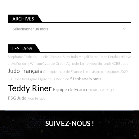
ARCHIVES
Archives
LES TAGS
Stéphane Traineau
Lucie Décosse
Sucy Judo
Magali Baton
Pape Doudou Ndiaye
crowdfunding
William Cysique
Crédit Agricole
L'interview du lundi
ACBB Judo
Judo français
Championnats de France 1re division par équipes 2020
Stéphane Nomis
Ligue de Bretagne
Ligue de la Réunion
Teddy Riner
Equipe de France
Jean-Luc Rougé
PSG Judo
Pour le judo
SUIVEZ-NOUS !