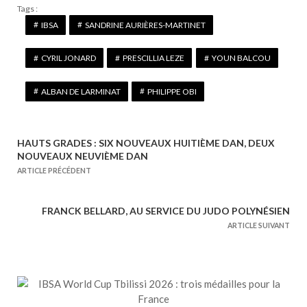
Tags :
IBSA
SANDRINE AURIÈRES-MARTINET
CYRIL JONARD
PRESCILLIA LEZE
YOUN BALCOU
ALBAN DE LARMINAT
PHILIPPE OBI
HAUTS GRADES : SIX NOUVEAUX HUITIÈME DAN, DEUX
N
NOUVEAUX NEUVIÈME DAN
a
ARTICLE PRÉCÉDENT
v
i
FRANCK BELLARD, AU SERVICE DU JUDO POLYNÉSIEN
g
ARTICLE SUIVANT
a
t
i
o