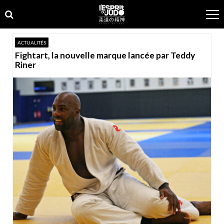
Skip
Skip
to
to
navigation
content
ACTUALITÉS
Fightart, la nouvelle marque lancée par Teddy
Riner