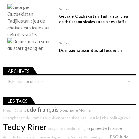
Seniors
Géorgie, Ouzbékistan, Tadjikistan : jeu
de chaises musicales au sein des staffs
Seniors
Démission au sein du staff géorgien
ARCHIVES
Archives
LES TAGS
Judo français
Stéphane Nomis
Magali Baton
Championnats de France 1re division par équipes 2020
Pour le judo
Crédit Agricole
Teddy Riner
Equipe de France
Sucy Judo
crowdfunding
PSG Judo
ACBB Judo
Stéphane Traineau
Ligue de la Réunion
William Cysique