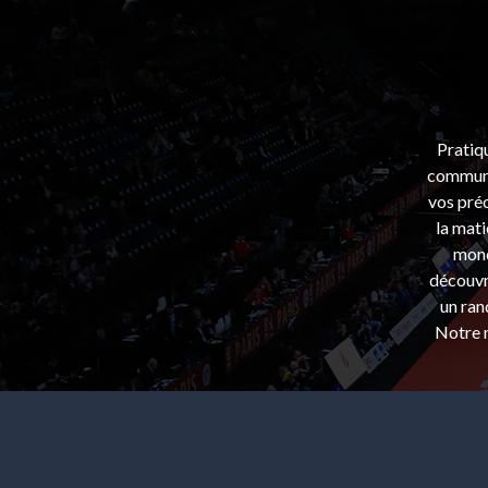
Pratiq
communa
vos préo
la mati
mond
découvri
un ran
Notre m