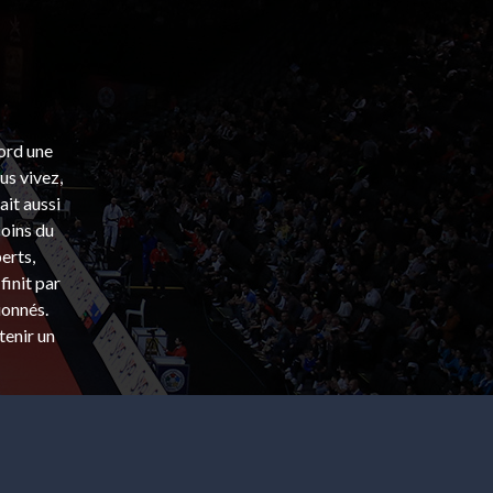
bord une
s vivez,
ait aussi
coins du
erts,
finit par
ionnés.
tenir un