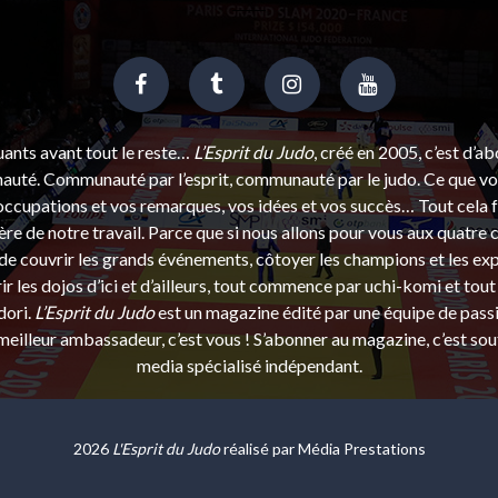
uants avant tout le reste…
L’Esprit du Judo
, créé en 2005, c’est d’a
uté. Communauté par l’esprit, communauté par le judo. Ce que vou
ccupations et vos remarques, vos idées et vos succès… Tout cela f
ère de notre travail. Parce que si nous allons pour vous aux quatre 
e couvrir les grands événements, côtoyer les champions et les exp
r les dojos d’ici et d’ailleurs, tout commence par uchi-komi et tout 
dori.
L’Esprit du Judo
est un magazine édité par une équipe de pass
eilleur ambassadeur, c’est vous ! S’abonner au magazine, c’est sou
media spécialisé indépendant.
2026
L'Esprit du Judo
réalisé par
Média Prestations