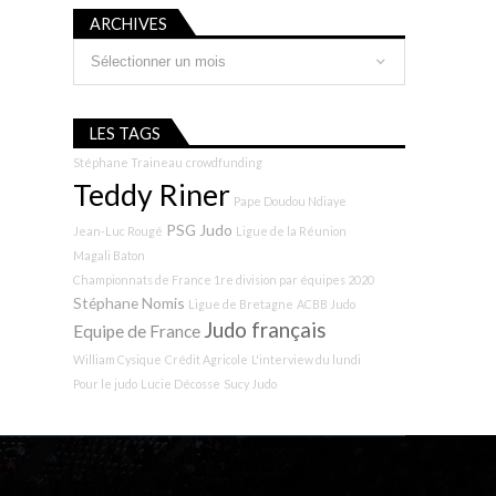
ARCHIVES
Archives
LES TAGS
Stéphane Traineau
crowdfunding
Teddy Riner
Pape Doudou Ndiaye
PSG Judo
Jean-Luc Rougé
Ligue de la Réunion
Magali Baton
Championnats de France 1re division par équipes 2020
Stéphane Nomis
Ligue de Bretagne
ACBB Judo
Judo français
Equipe de France
William Cysique
Crédit Agricole
L'interview du lundi
Pour le judo
Lucie Décosse
Sucy Judo