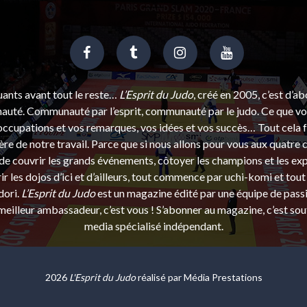
uants avant tout le reste…
L’Esprit du Judo
, créé en 2005, c’est d’a
uté. Communauté par l’esprit, communauté par le judo. Ce que vou
ccupations et vos remarques, vos idées et vos succès… Tout cela f
ère de notre travail. Parce que si nous allons pour vous aux quatre 
e couvrir les grands événements, côtoyer les champions et les exp
r les dojos d’ici et d’ailleurs, tout commence par uchi-komi et tout 
dori.
L’Esprit du Judo
est un magazine édité par une équipe de pass
eilleur ambassadeur, c’est vous ! S’abonner au magazine, c’est sou
media spécialisé indépendant.
2026
L'Esprit du Judo
réalisé par
Média Prestations