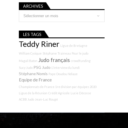
ARCHIVES
Archives
LES TAGS
Teddy Riner
Ligue de Bretagne
William Cysique
Stéphane Traineau
Pour le judo
Judo français
Magali Baton
crowdfunding
PSG Judo
Sucy Judo
L'interview du lundi
Stéphane Nomis
Pape Doudou Ndiaye
Equipe de France
Championnats de France 1re division par équipes 2020
Ligue de la Réunion
Crédit Agricole
Lucie Décosse
ACBB Judo
Jean-Luc Rougé