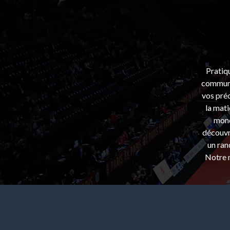
Pratiq
communa
vos préo
la mati
mond
découvri
un ran
Notre m