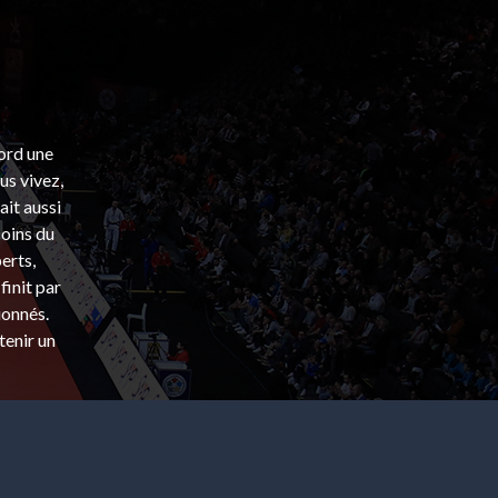
bord une
s vivez,
ait aussi
coins du
erts,
finit par
ionnés.
tenir un