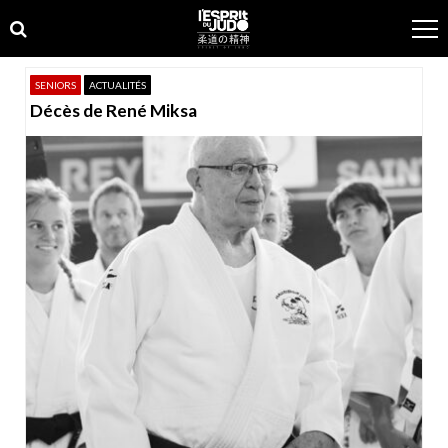
Skip
Skip
to
to
navigation
content
SENIORS
ACTUALITÉS
Décès de René Miksa