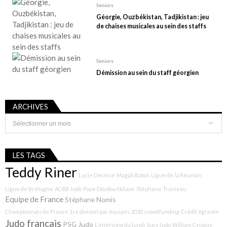
Seniors
Géorgie, Ouzbékistan, Tadjikistan : jeu
de chaises musicales au sein des staffs
Seniors
Démission au sein du staff géorgien
ARCHIVES
Archives
LES TAGS
Teddy Riner
Lucie Décosse
Magali Baton
Ligue de la Réunion
Ligue de Bretagne
ACBB Judo
Pape Doudou Ndiaye
Stéphane Traineau
Equipe de France
Stéphane Nomis
Championnats de France 1re division par équipes 2020
crowdfunding
Crédit Agricole
Judo français
PSG Judo
L'interview du lundi
Sucy Judo
William Cysique