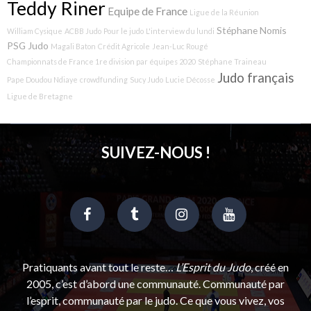
Teddy Riner
Equipe de France
Ligue de la Réunion
Stéphane Nomis
William Cysique
ACBB Judo
Pour le judo
L'interview du lundi
PSG Judo
Magali Baton
Crédit Agricole
Jean-Luc Rougé
Championnats de France 1re division par équipes 2020
Stéphane Traineau
Judo français
Pape Doudou Ndiaye
crowdfunding
Sucy Judo
Lucie Décosse
Ligue de Bretagne
SUIVEZ-NOUS !
Pratiquants avant tout le reste…
L’Esprit du Judo
, créé en
2005, c’est d’abord une communauté. Communauté par
l’esprit, communauté par le judo. Ce que vous vivez, vos