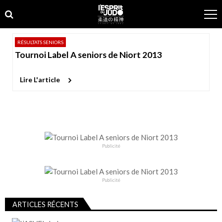
Skip
Skip
to
to
navigation
content
RÉSULTATS SENIORS
Tournoi Label A seniors de Niort 2013
Lire L'article
Publicité
Publicité
ARTICLES RÉCENTS