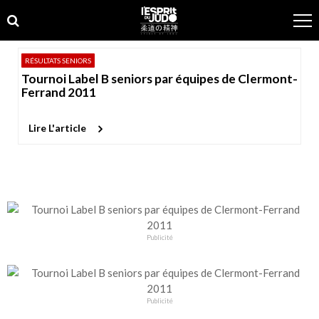
Skip
Skip
to
to
navigation
content
RÉSULTATS SENIORS
Tournoi Label B seniors par équipes de Clermont-
Ferrand 2011
Lire L'article
Publicité
Publicité