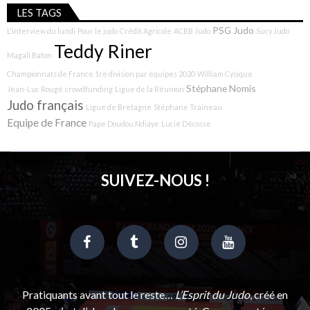
LES TAGS
PSG Judo
L'interview du lundi
Pour le judo
Crédit Agricole
ACBB Judo
Sucy Judo
Teddy Riner
Magali Baton
Championnats de France 1re division par équipes 2020
William Cysique
Stéphane Nomis
Jean-Luc Rougé
crowdfunding
Ligue de la Réunion
Judo français
Ligue de Bretagne
Stéphane Traineau
Equipe de France
Pape Doudou Ndiaye
Lucie Décosse
SUIVEZ-NOUS !
Pratiquants avant tout le reste…
L’Esprit du Judo
, créé en