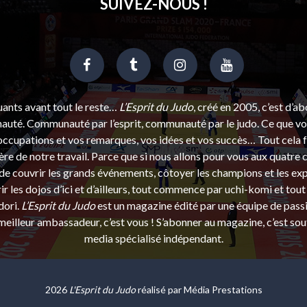
SUIVEZ-NOUS !
uants avant tout le reste…
L’Esprit du Judo
, créé en 2005, c’est d’a
uté. Communauté par l’esprit, communauté par le judo. Ce que vou
ccupations et vos remarques, vos idées et vos succès… Tout cela f
ère de notre travail. Parce que si nous allons pour vous aux quatre 
e couvrir les grands événements, côtoyer les champions et les exp
r les dojos d’ici et d’ailleurs, tout commence par uchi-komi et tout 
dori.
L’Esprit du Judo
est un magazine édité par une équipe de pass
eilleur ambassadeur, c’est vous ! S’abonner au magazine, c’est sou
media spécialisé indépendant.
2026
L'Esprit du Judo
réalisé par
Média Prestations