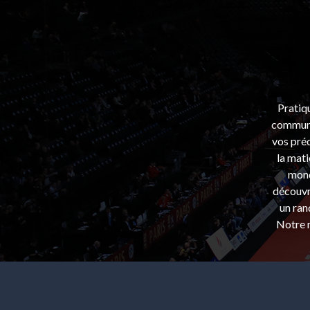
Pratiq
communa
vos préo
la mati
mond
découvri
un ran
Notre m