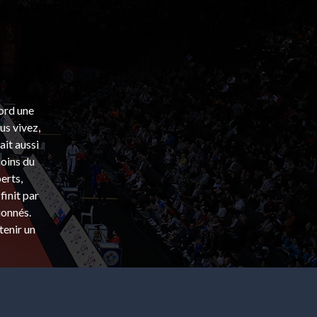
bord une
s vivez,
ait aussi
coins du
erts,
finit par
ionnés.
tenir un