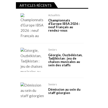
ARTICLES RÉCENTS
Actualités
Championnats
d’Europe IBSA 2026 :
neuf Français au
rendez-vous
Seniors
Géorgie, Ouzbékistan,
Tadjikistan : jeu de
chaises musicales au
sein des staffs
Seniors
Démission au sein du
staff géorgien