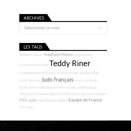
ARCHIVES
Archives
LES TAGS
Stéphane Nomis
William Cysique
Magali Baton
Teddy Riner
L'interview du lundi
Championnats de France 1re division par équipes 2020
Judo français
Lucie Décosse
Jean-Luc Rougé
ACBB Judo
Crédit Agricole
Pour le judo
crowdfunding
Stéphane Traineau
Ligue de la Réunion
Ligue de Bretagne
Equipe de France
PSG Judo
Pape Doudou Ndiaye
Sucy Judo