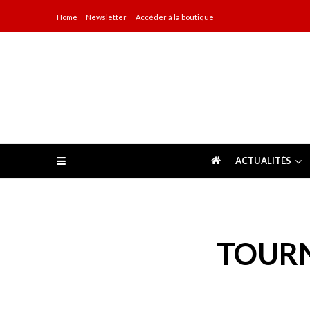
Skip
Skip
Home
Newsletter
Accéder à la boutique
to
to
navigation
content
L'Esprit du Judo
ACTUALITÉS
Jeux du Commonwealth 2026
3 août 20
Championnats d’Afrique juniors 2026
26
Championnats d’Afrique cadets 2026
24 
Résultats
Coupe européenne juniors de Hongrie 
TOURN
Coupe européenne juniors de Républiqu