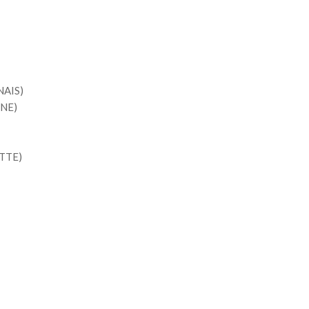
NAIS)
RNE)
TTE)