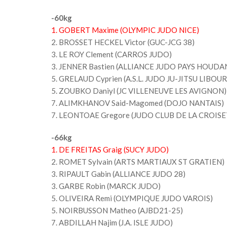
-60kg
1. GOBERT Maxime (OLYMPIC JUDO NICE)
2. BROSSET HECKEL Victor (GUC-JCG 38)
3. LE ROY Clement (CARROS JUDO)
3. JENNER Bastien (ALLIANCE JUDO PAYS HOUDA
5. GRELAUD Cyprien (A.S.L. JUDO JU-JITSU LIBOU
5. ZOUBKO Daniyl (JC VILLENEUVE LES AVIGNON)
7. ALIMKHANOV Said-Magomed (DOJO NANTAIS)
7. LEONTOAE Gregore (JUDO CLUB DE LA CROISE
-66kg
1. DE FREITAS Graig (SUCY JUDO)
2. ROMET Sylvain (ARTS MARTIAUX ST GRATIEN)
3. RIPAULT Gabin (ALLIANCE JUDO 28)
3. GARBE Robin (MARCK JUDO)
5. OLIVEIRA Remi (OLYMPIQUE JUDO VAROIS)
5. NOIRBUSSON Matheo (AJBD21-25)
7. ABDILLAH Najim (J.A. ISLE JUDO)