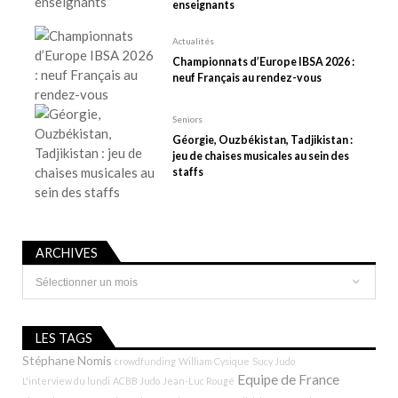
r
enseignants
t
i
Actualités
Championnats d’Europe IBSA 2026 :
c
neuf Français au rendez-vous
l
e
Seniors
Géorgie, Ouzbékistan, Tadjikistan :
jeu de chaises musicales au sein des
staffs
ARCHIVES
Archives
LES TAGS
Stéphane Nomis
crowdfunding
William Cysique
Sucy Judo
Equipe de France
L'interview du lundi
ACBB Judo
Jean-Luc Rougé