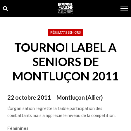
Skip
Skip
to
to
navigation
content
RÉSULTATS SENIORS
TOURNOI LABEL A
SENIORS DE
MONTLUÇON 2011
22 octobre 2011 – Montluçon (Allier)
L’organisation regrette la faible participation des
combattants mais a apprécié le niveau de la compétition.
Féminines