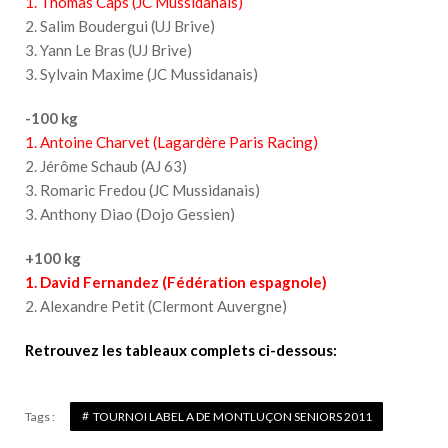
1. Thomas Caps (JC Mussidanais)
2. Salim Boudergui (UJ Brive)
3. Yann Le Bras (UJ Brive)
3. Sylvain Maxime (JC Mussidanais)
-100 kg
1. Antoine Charvet (Lagardère Paris Racing)
2. Jérôme Schaub (AJ 63)
3. Romaric Fredou (JC Mussidanais)
3. Anthony Diao (Dojo Gessien)
+100 kg
1. David Fernandez (Fédération espagnole)
2. Alexandre Petit (Clermont Auvergne)
Retrouvez les tableaux complets ci-dessous:
Tags :
TOURNOI LABEL A DE MONTLUÇON SENIORS 2011