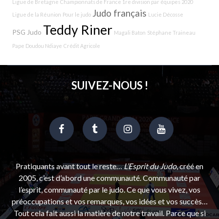
Ligue de Bretagne
Championnats de France 1re division par équipes 2020
Judo français
Ligue de la Réunion
Pour le judo
Lucie Décosse
Teddy Riner
PSG Judo
Magali Baton
Stéphane Traineau
Pape Doudou Ndiaye
Crédit Agricole
SUIVEZ-NOUS !
Pratiquants avant tout le reste…
L’Esprit du Judo
, créé en
2005, c’est d’abord une communauté. Communauté par
l’esprit, communauté par le judo. Ce que vous vivez, vos
préoccupations et vos remarques, vos idées et vos succès…
Tout cela fait aussi la matière de notre travail. Parce que si