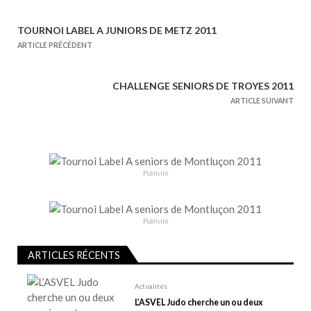
TOURNOI LABEL A JUNIORS DE METZ 2011
N
ARTICLE PRÉCÉDENT
a
v
CHALLENGE SENIORS DE TROYES 2011
i
ARTICLE SUIVANT
g
a
t
i
Publicité
o
n
d
Publicité
e
l
ARTICLES RÉCENTS
’
Actualités
a
L’ASVEL Judo cherche un ou deux