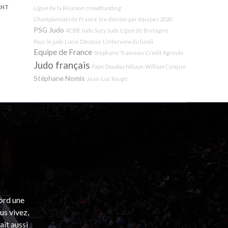
ANT
Ligue de la Réunion
crowdfunding
Championnats de France 1re division par équipes 2020
PSG Judo
ACBB Judo
Sucy Judo
Ligue de Bretagne
Pour le judo
Lucie Décosse
L'interview du lundi
Equipe de France
Stéphane Traineau
Crédit Agricole
Judo français
Pape Doudou Ndiaye
William Cysique
Stéphane Nomis
Jean-Luc Rougé
bord une
s vivez,
ait aussi