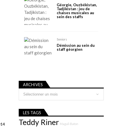
Géorgie, Ouzbékistan,
Tadjikistan : jeu de
chaises musicales au
sein des staffs
Seniors
Démission au sein du
staff géorgien
ARCHIVES
Archives
LES TAGS
Teddy Riner
014
Magali Baton