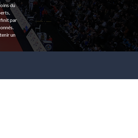
coins du
erts,
finit par
ionnés.
tenir un