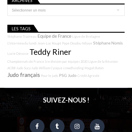
ARCHIVES
Archives
LES TAGS
Equipe de France
Stéphane Traineau
Ligue de Bretagne
Stéphane Nomis
L'interview du lundi
Jean-Luc Rougé
Pape Doudou Ndiaye
Teddy Riner
Lucie Décosse
Championnats de France 1re division par équipes 2020
Ligue de la Réunion
ACBB Judo
Sucy Judo
William Cysique
crowdfunding
Magali Baton
Judo français
PSG Judo
Pour le judo
Crédit Agricole
SUIVEZ-NOUS !