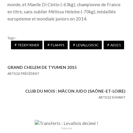
monde, et Maelle Di Cintio (-63kg), championne de France
en titre, sans oublier Mélissa Heleine (-70kg), médaillée
européenne et mondiale juniors en 2014.
Tags :
TEDDY RINER
FLAM91
LEVALLOIS SC
ADJ21
GRAND CHELEM DE TYUMEN 2015
N
ARTICLE PRÉCÉDENT
a
v
CLUB DU MOIS : MÂCON JUDO (SAÔNE-ET-LOIRE)
i
ARTICLE SUIVANT
g
a
t
i
Publicité