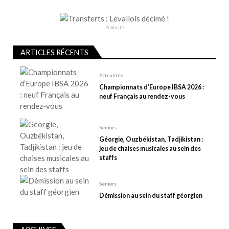
o
n
d
Publicité
e
l
ARTICLES RÉCENTS
’
Actualités
a
Championnats d’Europe IBSA 2026 :
r
neuf Français au rendez-vous
t
i
Seniors
c
Géorgie, Ouzbékistan, Tadjikistan :
l
jeu de chaises musicales au sein des
e
staffs
Seniors
Démission au sein du staff géorgien