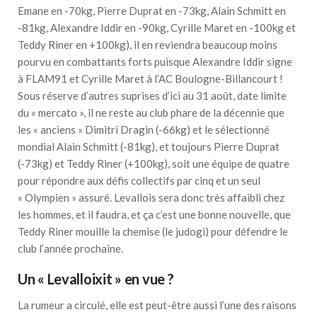
Emane en -70kg, Pierre Duprat en -73kg, Alain Schmitt en
-81kg, Alexandre Iddir en -90kg, Cyrille Maret en -100kg et
Teddy Riner en +100kg), il en reviendra beaucoup moins
pourvu en combattants forts puisque Alexandre Iddir signe
à FLAM91 et Cyrille Maret à l’AC Boulogne-Billancourt !
Sous réserve d’autres suprises d’ici au 31 août, date limite
du « mercato », il ne reste au club phare de la décennie que
les « anciens » Dimitri Dragin (-66kg) et le sélectionné
mondial Alain Schmitt (-81kg), et toujours Pierre Duprat
(-73kg) et Teddy Riner (+100kg), soit une équipe de quatre
pour répondre aux défis collectifs par cinq et un seul
« Olympien » assuré. Levallois sera donc très affaibli chez
les hommes, et il faudra, et ça c’est une bonne nouvelle, que
Teddy Riner mouille la chemise (le judogi) pour défendre le
club l’année prochaine.
Un « Levalloixit » en vue ?
La rumeur a circulé, elle est peut-être aussi l’une des raisons