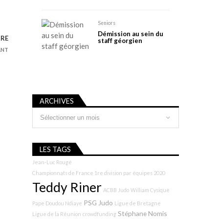
Seniors
Démission au sein du
RRE
staff géorgien
ANT
ARCHIVES
Archives
LES TAGS
Jean-Luc Rougé
Championnats de France 1re division par équipes 2020
Teddy Riner
ACBB Judo
William Cysique
PSG Judo
Pape Doudou Ndiaye
Ligue de Bretagne
Stéphane Nomis
Ligue de la Réunion
crowdfunding