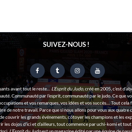
SUIVEZ-NOUS !
uants avant tout le reste…
L’Esprit du Judo
, créé en 2005, c’est d’a
uté. Communauté par l’esprit, communauté par le judo. Ce que vou
ccupations et vos remarques, vos idées et vos succès… Tout cela f
ère de notre travail. Parce que si nous allons pour vous aux quatre 
e couvrir les grands événements, côtoyer les champions et les exp
r les dojos d’ici et d’ailleurs, tout commence par uchi-komi et tout 
dori.
L’Esprit du Judo
est un magazine édité par une équipe de pass