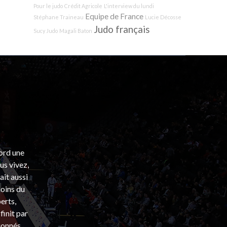
Pour le judo
Crédit Agricole
L'interview du lundi
Equipe de France
Stéphane Traineau
Lucie Décosse
Judo français
Sucy Judo
Magali Baton
bord une
s vivez,
ait aussi
coins du
erts,
finit par
ionnés.