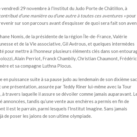
vendredi 29 novembre à l’Institut du Judo Porte de Châtillon, à
 contribué d’une manière ou d’une autre à toutes ces aventures »
pour
revenir sur son parcours avant d’esquisser de quoi sera fait son aveni
hane Nomis, de la présidente de la région Île-de-France, Valérie
unesse et de la Vie associative, Gil Avérous, et quelques intermèdes
té pour mettre à l’honneur plusieurs éléments clés dans son entoura
olozzi, Alain Perriot, Franck Chambily, Christian Chaumont, Frédéric
a mère et sa compagne Luthna Plocus.
ée en puissance suite à sa pause judo au lendemain de son dixième sa
nt une présentation, assurée par Teddy Riner lui-même avec la Tour
le, à travers laquelle il assure se dévoiler comme jamais auparavant. L
té annoncées, tandis qu’une vente aux enchères a permis en fin de
 il est le parrain, parmi lesquels l’Institut Imagine. Sans jamais
jà de poser les jalons de son ultime olympiade.