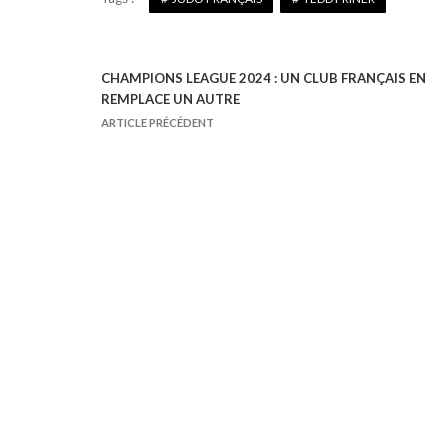
CHAMPIONS LEAGUE 2024 : UN CLUB FRANÇAIS EN
N
REMPLACE UN AUTRE
a
ARTICLE PRÉCÉDENT
v
i
g
a
t
i
o
n
d
e
l