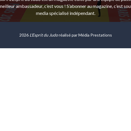
eilleur ambassadeur, c’est vous ! S’abonner au magazine, c’est sou
media spécialisé indépendant.
2026
L'Esprit du Judo
réalisé par
Média Prestations