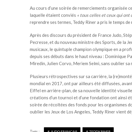
Au cours d’une soirée de remerciements organisée ce 
laquelle étaient conviés
« tous celles et ceux qui ont
reprendre ses termes, Teddy Riner a pris le temps de 
Après des discours du président de France Judo, Stép
Pecresse, et du nouveau ministre des Sports, de la Je
musicaux, le quintuple champion olympique en a profi
depuis ses débuts dans le haut niveau : Dominique Pa
Miredin, Julien Corvo, Meriem Selmi, sans oublier s
Plusieurs rétrospectives sur sa carrière, la (re)mont
mondial en 2017, ont par ailleurs été diffusées, ava
Eiffel en arrière-plan, de sa nouvelle identité visuel
créations d’un tournoi et d’une fondation ont ainsi é
soirée de récoltées des fonds pour les organismes dont
oublier les Jeux de Los Angeles, Teddy Riner vient dé
Tags :
JUDO FRANÇAIS
TEDDY RINER