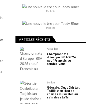
Publicité
r.
Publicité
ge
ARTICLES RÉCENTS
Actualités
Championnats
d’Europe IBSA 2026 :
neuf Français au
cre
rendez-vous
es
Seniors
Géorgie, Ouzbékistan,
Tadjikistan : jeu de
chaises musicales au
sein des staffs