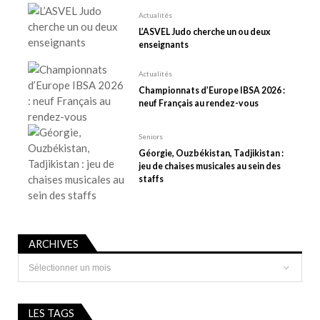
r
t
Actualités
L’ASVEL Judo cherche un ou deux
i
enseignants
c
l
Actualités
e
Championnats d’Europe IBSA 2026 :
neuf Français au rendez-vous
Seniors
Géorgie, Ouzbékistan, Tadjikistan :
jeu de chaises musicales au sein des
staffs
ARCHIVES
Archives
LES TAGS