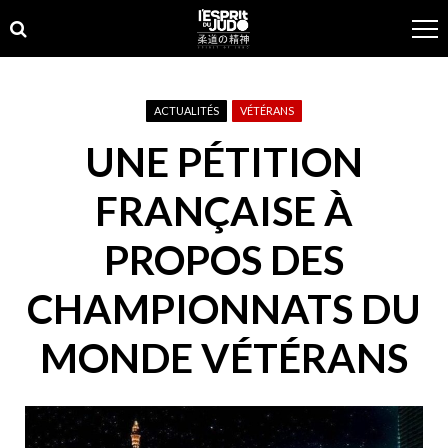
Skip
Skip
to
to
navigation
content
ACTUALITÉS
VÉTÉRANS
UNE PÉTITION
FRANÇAISE À
PROPOS DES
CHAMPIONNATS DU
MONDE VÉTÉRANS