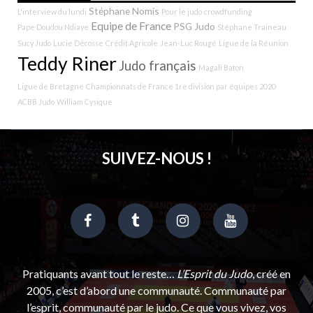
Stéphane Nomis
L'interview du lundi
Pour le judo
crowdfunding
Equipe de France
PSG Judo
Pape Doudou Ndiaye
Stéphane Traineau
Sucy Judo
Lucie Décosse
Crédit Agricole
Jean-Luc Rougé
Ligue de la Réunion
Teddy Riner
Judo français
Magali Baton
Ligue de Bretagne
Championnats de France 1re division par équipes 2020
ACBB Judo
William Cysique
SUIVEZ-NOUS !
Pratiquants avant tout le reste…
L’Esprit du Judo
, créé en
2005, c’est d’abord une communauté. Communauté par
l’esprit, communauté par le judo. Ce que vous vivez, vos