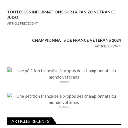
TOUTES LES INFORMATIONS SUR LA FAN ZONE FRANCE
N
JUDO
a
ARTICLE PRÉCÉDENT
v
i
CHAMPIONNATS DE FRANCE VÉTÉRANS 2024
g
ARTICLE SUIVANT
a
t
i
o
n
Publicité
d
e
l
Publicité
’
a
ARTICLES RÉCENTS