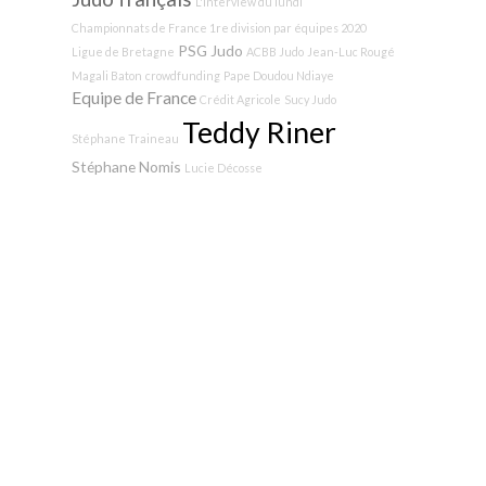
L'interview du lundi
Championnats de France 1re division par équipes 2020
PSG Judo
Ligue de Bretagne
ACBB Judo
Jean-Luc Rougé
Magali Baton
crowdfunding
Pape Doudou Ndiaye
Equipe de France
Crédit Agricole
Sucy Judo
Teddy Riner
Stéphane Traineau
Stéphane Nomis
Lucie Décosse