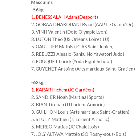
Masculins
-56kg
1. BENESSALAH Adam (Desport)
2. GOBAA DHAKOUANI Ryiad (AAP Le Gant d’Or)
3. VINH Valentin (Dojo Olympic Lyon)
3. LUTON Théo (US Orléans Loiret JJJ)
5. GAULTIER Mathis (JC AS Saint Junien)
5. REBUZZI Alessio (Sanku No Yawatori Judo)
7. FOUQUET Lorick (Yoda Fight School)
7. GUYENET Antoine (Arts martiaux Saint-Gratien)
-62kg
1. KARAR Hichem (JC Gardéen)
2. SANDIER Noah (Martiaal Sports)
3. BIAN Titouan (JJ Lorient Armoric)
3. GUILHON Louis (Arts martiaux Saint-Gratien)
5. STUTZ Mathieu (JJ Lorient Armoric)
5. MEREO Matias (JC Chalettois)
7. JOLY ALTAVA Mattéo (SO Rosny-sous-Bois)