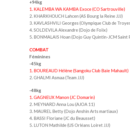
+94kg
1. KALEMBA WA KAMBA Exoce (CO Sartrouville)
2. KHARKHOUCH Lahcen (AS Bourg la Reine JJJ)
3. KAVLASHVILI Georges (Olympique Club de Troye
4. SOLDEVILA Alexandre (Dojo de Foiix)
5. BONMALAIS Hoan (Dojo Guy Quintin-JCM Saint 
COMBAT
Féminines
-45kg
1. BOUREAUD Hélène (Sangoku Club Baie Mahault)
2. GHALMI Asmaa (Team JJJ)
-48kg
1. GAGNEUX Manon (JC Domarin)
2. MEYNARD Anna Lou (AJOA 11)
3. MAUREL Betty (Dojo Anshin Arts martiaux)
4. BASSI Floriane (JC du Beausset)
5. LUTON Mathilde (US Orléans Loiret JJJ)