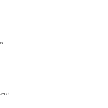
es)
avre)