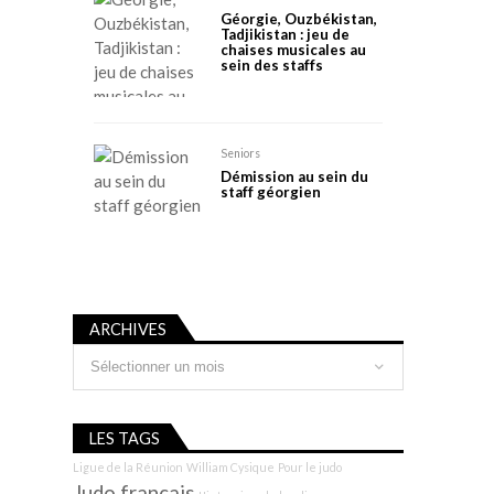
Géorgie, Ouzbékistan,
Tadjikistan : jeu de
chaises musicales au
sein des staffs
Seniors
Démission au sein du
staff géorgien
ARCHIVES
Archives
LES TAGS
Ligue de la Réunion
William Cysique
Pour le judo
Judo français