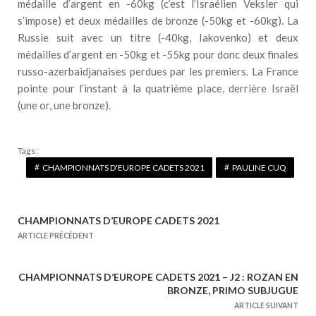
médaille d’argent en -60kg (c’est l’Israélien Veksler qui
s’impose) et deux médailles de bronze (-50kg et -60kg). La
Russie suit avec un titre (-40kg, Iakovenko) et deux
médailles d’argent en -50kg et -55kg pour donc deux finales
russo-azerbaidjanaises perdues par les premiers. La France
pointe pour l’instant à la quatrième place, derrière Israël
(une or, une bronze).
Tags :
CHAMPIONNATS D'EUROPE CADETS 2021
PAULINE CUQ
CHAMPIONNATS D’EUROPE CADETS 2021
N
ARTICLE PRÉCÉDENT
a
v
CHAMPIONNATS D’EUROPE CADETS 2021 – J2 : ROZAN EN
i
BRONZE, PRIMO SUBJUGUE
g
ARTICLE SUIVANT