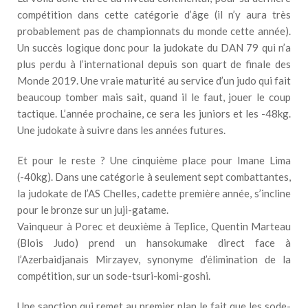
compétition dans cette catégorie d’âge (il n’y aura très
probablement pas de championnats du monde cette année).
Un succès logique donc pour la judokate du DAN 79 qui n’a
plus perdu à l’international depuis son quart de finale des
Monde 2019. Une vraie maturité au service d’un judo qui fait
beaucoup tomber mais sait, quand il le faut, jouer le coup
tactique. L’année prochaine, ce sera les juniors et les -48kg.
Une judokate à suivre dans les années futures.
Et pour le reste ? Une cinquième place pour Imane Lima
(-40kg). Dans une catégorie à seulement sept combattantes,
la judokate de l’AS Chelles, cadette première année, s’incline
pour le bronze sur un juji-gatame.
Vainqueur à Porec et deuxième à Teplice, Quentin Marteau
(Blois Judo) prend un hansokumake direct face à
l’Azerbaidjanais Mirzayev, synonyme d’élimination de la
compétition, sur un sode-tsuri-komi-goshi.
Une sanction qui remet au premier plan le fait que les sode-