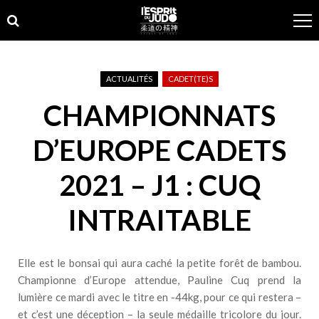
Skip
Skip
to
to
navigation
content
ACTUALITÉS
CADET(TE)S
CHAMPIONNATS
D’EUROPE CADETS
2021 – J1 : CUQ
INTRAITABLE
Elle est le bonsai qui aura caché la petite forêt de bambou.
Championne d’Europe attendue, Pauline Cuq prend la
lumière ce mardi avec le titre en -44kg, pour ce qui restera –
et c’est une déception – la seule médaille tricolore du jour.