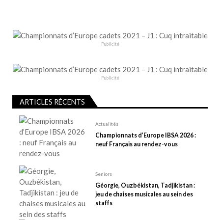
a
t
i
o
Publicité
n
d
e
Publicité
l
ARTICLES RÉCENTS
’
a
Actualités
r
Championnats d’Europe IBSA 2026 :
t
neuf Français au rendez-vous
i
c
Seniors
l
Géorgie, Ouzbékistan, Tadjikistan :
e
jeu de chaises musicales au sein des
staffs