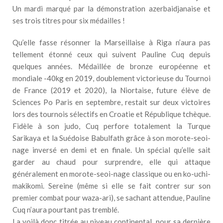
Un mardi marqué par la démonstration azerbaidjanaise et
ses trois titres pour six médailles !
Qu’elle fasse résonner la Marseillaise à Riga n’aura pas
tellement étonné ceux qui suivent Pauline Cuq depuis
quelques années. Médaillée de bronze européenne et
mondiale -40kg en 2019, doublement victorieuse du Tournoi
de France (2019 et 2020), la Niortaise, future élève de
Sciences Po Paris en septembre, restait sur deux victoires
lors des tournois sélectifs en Croatie et République tchèque.
Fidèle à son judo, Cuq perfore totalement la Turque
Sarikaya et la Suédoise Babulfath grâce à son morote-seoi-
nage inversé en demi et en finale. Un spécial qu’elle sait
garder au chaud pour surprendre, elle qui attaque
généralement en morote-seoi-nage classique ou en ko-uchi-
makikomi. Sereine (même si elle se fait contrer sur son
premier combat pour waza-ari), se sachant attendue, Pauline
Cuq n’aura pourtant pas tremblé.
La voilà donc titrée au niveau continental, pour sa dernière