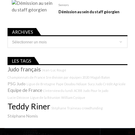
Seniors
Démission au sein du staff géorgien
ARCHIVES
Archives
LES TAGS
Judo français
Jean-Luc Rougé
Championnats de France 1re division par équipes 2020
Magali Baton
PSG Judo
Ligue de Bretagne
Pape Doudou Ndiaye
Sucy Judo
Crédit Agricole
Equipe de France
L'interview du lundi
ACBB Judo
Pour le judo
Lucie Décosse
Ligue de la Réunion
William Cysique
Teddy Riner
Stéphane Traineau
crowdfunding
Stéphane Nomis