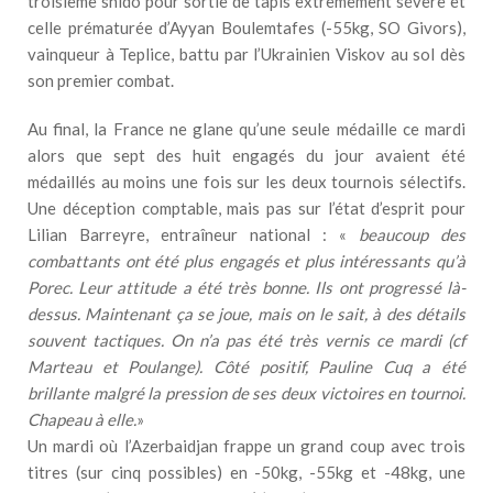
troisième shido pour sortie de tapis extrêmement sévère et
celle prématurée d’Ayyan Boulemtafes (-55kg, SO Givors),
vainqueur à Teplice, battu par l’Ukrainien Viskov au sol dès
son premier combat.
Au final, la France ne glane qu’une seule médaille ce mardi
alors que sept des huit engagés du jour avaient été
médaillés au moins une fois sur les deux tournois sélectifs.
Une déception comptable, mais pas sur l’état d’esprit pour
Lilian Barreyre, entraîneur national : «
beaucoup des
combattants ont été plus engagés et plus intéressants qu’à
Porec. Leur attitude a été très bonne. Ils ont progressé là-
dessus. Maintenant ça se joue, mais on le sait, à des détails
souvent tactiques. On n’a pas été très vernis ce mardi (cf
Marteau et Poulange). Côté positif, Pauline Cuq a été
brillante malgré la pression de ses deux victoires en tournoi.
Chapeau à elle.
»
Un mardi où l’Azerbaidjan frappe un grand coup avec trois
titres (sur cinq possibles) en -50kg, -55kg et -48kg, une