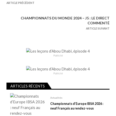
a
ARTICLE PRÉCÉDENT
v
i
CHAMPIONNATS DU MONDE 2024 – J5 : LE DIRECT
g
COMMENTÉ
a
ARTICLE SUIVANT
t
i
o
n
Publicité
d
e
Publicité
l
’
ARTICLES RÉCENTS
a
r
Actualités
t
Championnats d’Europe IBSA 2026 :
neuf Français au rendez-vous
i