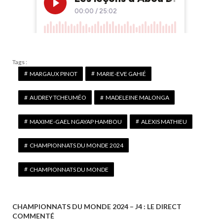
Tags :
MARGAUX PINOT
MARIE-EVE GAHIÉ
AUDREY TCHEUMÉO
MADELEINE MALONGA
MAXIME-GAEL NGAYAP HAMBOU
ALEXIS MATHIEU
CHAMPIONNATS DU MONDE 2024
CHAMPIONNATS DU MONDE
CHAMPIONNATS DU MONDE 2024 – J4 : LE DIRECT
N
COMMENTÉ