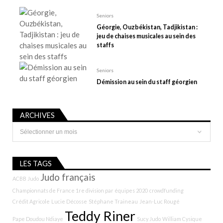
c
l
Seniors
e
Géorgie, Ouzbékistan, Tadjikistan :
jeu de chaises musicales au sein des
staffs
Seniors
Démission au sein du staff géorgien
ARCHIVES
Archives
LES TAGS
Judo français
ACBB Judo
Championnats de France 1re division par équipes 2020
crowdfunding
Crédit Agricole
Lucie Décosse
Stéphane Traineau
Jean-Luc Rougé
Teddy Riner
Pape Doudou Ndiaye
Sucy Judo
William Cysique