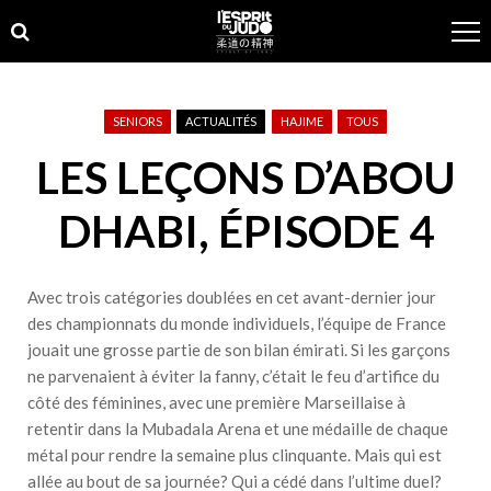
Skip
Skip
to
to
navigation
content
SENIORS
ACTUALITÉS
HAJIME
TOUS
LES LEÇONS D’ABOU
DHABI, ÉPISODE 4
Avec trois catégories doublées en cet avant-dernier jour
des championnats du monde individuels, l’équipe de France
jouait une grosse partie de son bilan émirati. Si les garçons
ne parvenaient à éviter la fanny, c’était le feu d’artifice du
côté des féminines, avec une première Marseillaise à
retentir dans la Mubadala Arena et une médaille de chaque
métal pour rendre la semaine plus clinquante. Mais qui est
allée au bout de sa journée? Qui a cédé dans l’ultime duel?