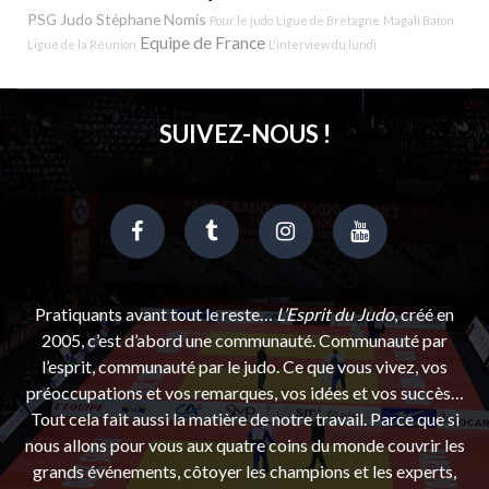
PSG Judo
Stéphane Nomis
Pour le judo
Ligue de Bretagne
Magali Baton
Equipe de France
Ligue de la Réunion
L'interview du lundi
SUIVEZ-NOUS !
Pratiquants avant tout le reste…
L’Esprit du Judo
, créé en
2005, c’est d’abord une communauté. Communauté par
l’esprit, communauté par le judo. Ce que vous vivez, vos
préoccupations et vos remarques, vos idées et vos succès…
Tout cela fait aussi la matière de notre travail. Parce que si
nous allons pour vous aux quatre coins du monde couvrir les
grands événements, côtoyer les champions et les experts,