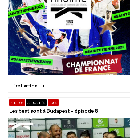
Lire L'article
SENIORS
ACTUALITÉS
TOUS
Les best sont à Budapest – épisode 8