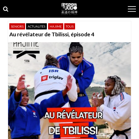
Skip
Skip
to
to
navigation
content
SENIORS
ACTUALITÉS
HAJIME
TOUS
Au révélateur de Tbilissi, épisode 4