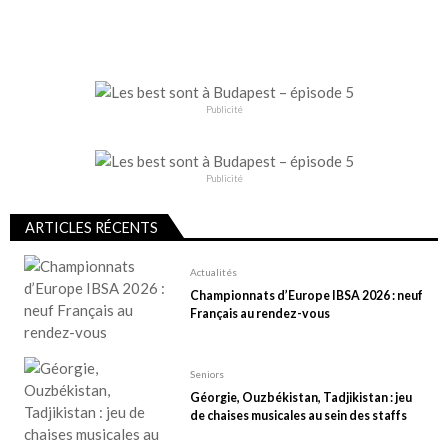
g
i
n
a
Publicité
t
i
Publicité
o
n
ARTICLES RÉCENTS
d
e
Actualités
Championnats d’Europe IBSA 2026 : neuf
s
Français au rendez-vous
p
u
Seniors
b
Géorgie, Ouzbékistan, Tadjikistan : jeu
l
de chaises musicales au sein des staffs
i