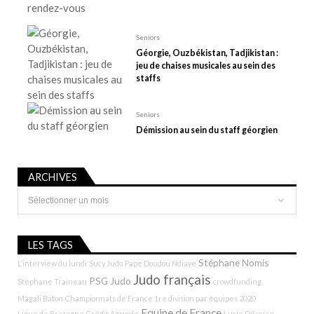
i
c
Seniors
l
Géorgie, Ouzbékistan, Tadjikistan :
e
jeu de chaises musicales au sein des
staffs
Seniors
Démission au sein du staff géorgien
ARCHIVES
Archives
LES TAGS
Stéphane Nomis
L'interview du lundi
Sucy Judo
Pape Doudou Ndiaye
Judo français
PSG Judo
Stéphane Traineau
crowdfunding
Magali Baton
Championnats de France 1re division par équipes 2020
Equipe de France
Ligue de Bretagne
Crédit Agricole
Lucie Décosse