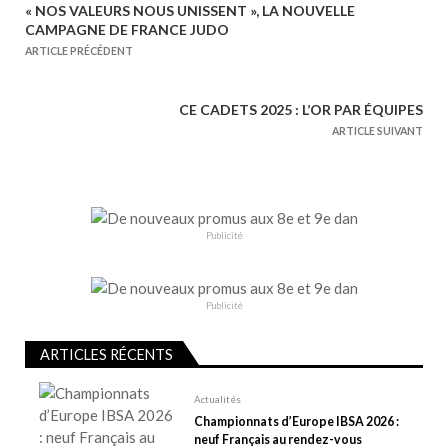
« NOS VALEURS NOUS UNISSENT », LA NOUVELLE
N
CAMPAGNE DE FRANCE JUDO
a
ARTICLE PRÉCÉDENT
v
i
CE CADETS 2025 : L’OR PAR ÉQUIPES
g
ARTICLE SUIVANT
a
t
i
o
Publicité
n
d
e
Publicité
l
ARTICLES RÉCENTS
’
a
Actualités
r
Championnats d’Europe IBSA 2026 :
t
neuf Français au rendez-vous