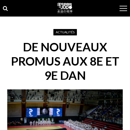
Skip
Skip
to
to
navigation
content
ACTUALITÉS
DE NOUVEAUX
PROMUS AUX 8E ET
9E DAN