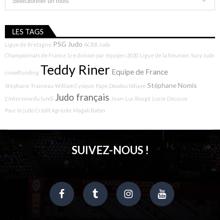
LES TAGS
PSG Judo
Ligue de Bretagne
ACBB Judo
Championnats de France 1re division par équipes 2020
Ligue de la Réunion
Sucy Judo
Teddy Riner
Equipe de France
crowdfunding
Stéphane Nomis
Stéphane Traineau
William Cysique
Pape Doudou Ndiaye
Judo français
L'interview du lundi
Jean-Luc Rougé
Lucie Décosse
Pour le judo
Crédit Agricole
Magali Baton
SUIVEZ-NOUS !