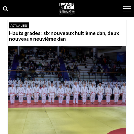
Skip
Skip
to
to
navigation
content
ACTUALITÉS
Hauts grades : six nouveaux huitième dan, deux
nouveaux neuvième dan