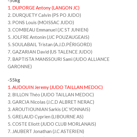
-50kg
1. DUPORGE Antony (LANGON JC)
2. DURQUETY Calvin (PS PO JUDO)
3. PONS Louis (MOISSAC JUDO)
3. COMBEAU Emmanuel (JC ST JUNIEN)
5. JOLFRE Antonin (JJC POUZAUGEAIS)
5. SOULABAIL Tristan (A.J.D.PÉRIGORD)
7. GAZARIAN David (US TALENCE JUDO)
7. BAPTISTA MANSSOURI Sami (JUDO ALLIANCE
GARONNE)
-55kg
1. AUDOUIN Jeremy (JUDO TAILLAN MEDOC)
2. BILLON Théo (JUDO TAILLAN MEDOC)
3. GARCIA Nicolas (J.C.D ALBRET NERAC)
3. AROUTIOUNIAN Sarkis (JC YONNAIS)
5. GRELAUD Cyprien (LIBOURNE AS)
5. COSTE Eliott (JUDO CLUB MORLANAIS)
7. JAUBERT Jonathan (J.C ASTERIEN)