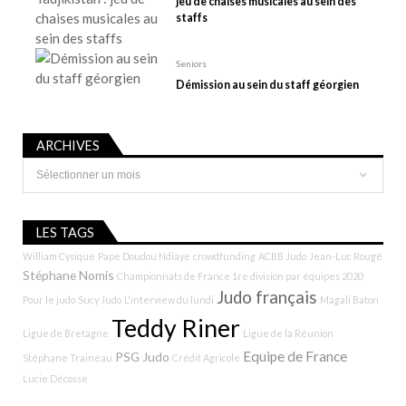
jeu de chaises musicales au sein des
staffs
Seniors
Démission au sein du staff géorgien
ARCHIVES
Archives
LES TAGS
William Cysique
Pape Doudou Ndiaye
crowdfunding
ACBB Judo
Jean-Luc Rougé
Stéphane Nomis
Championnats de France 1re division par équipes 2020
Judo français
Pour le judo
Sucy Judo
L'interview du lundi
Magali Baton
Teddy Riner
Ligue de Bretagne
Ligue de la Réunion
Equipe de France
PSG Judo
Stéphane Traineau
Crédit Agricole
Lucie Décosse