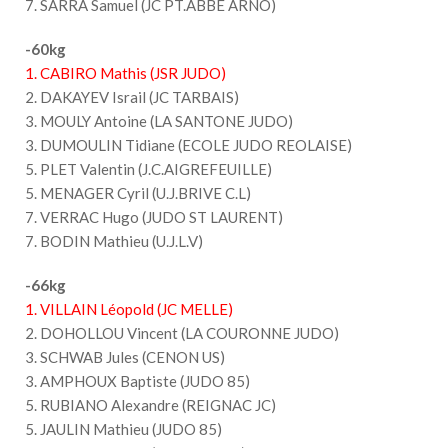
7. SARRA Samuel (JC PT.ABBE ARNO)
-60kg
1. CABIRO Mathis (JSR JUDO)
2. DAKAYEV Israil (JC TARBAIS)
3. MOULY Antoine (LA SANTONE JUDO)
3. DUMOULIN Tidiane (ECOLE JUDO REOLAISE)
5. PLET Valentin (J.C.AIGREFEUILLE)
5. MENAGER Cyril (U.J.BRIVE C.L)
7. VERRAC Hugo (JUDO ST LAURENT)
7. BODIN Mathieu (U.J.L.V)
-66kg
1. VILLAIN Léopold (JC MELLE)
2. DOHOLLOU Vincent (LA COURONNE JUDO)
3. SCHWAB Jules (CENON US)
3. AMPHOUX Baptiste (JUDO 85)
5. RUBIANO Alexandre (REIGNAC JC)
5. JAULIN Mathieu (JUDO 85)