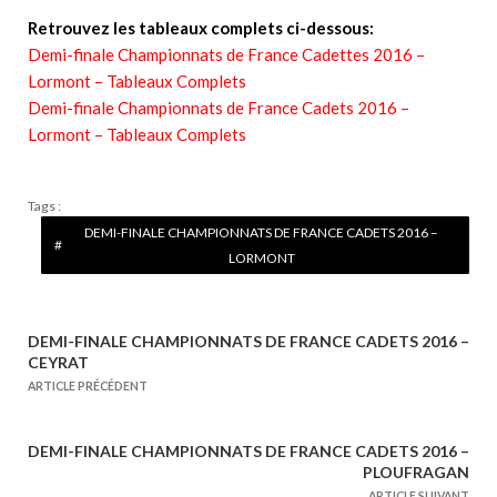
Retrouvez les tableaux complets ci-dessous:
Demi-finale Championnats de France Cadettes 2016 –
Lormont – Tableaux Complets
Demi-finale Championnats de France Cadets 2016 –
Lormont – Tableaux Complets
Tags :
DEMI-FINALE CHAMPIONNATS DE FRANCE CADETS 2016 –
LORMONT
DEMI-FINALE CHAMPIONNATS DE FRANCE CADETS 2016 –
N
CEYRAT
a
ARTICLE PRÉCÉDENT
v
i
DEMI-FINALE CHAMPIONNATS DE FRANCE CADETS 2016 –
g
PLOUFRAGAN
ARTICLE SUIVANT