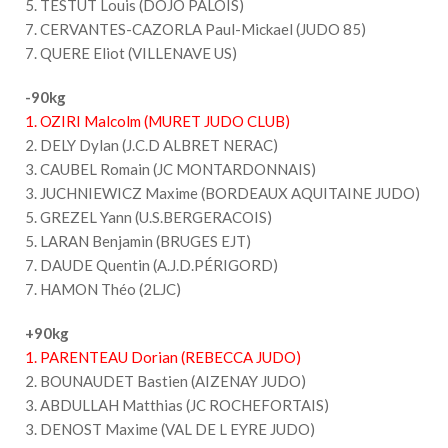
5. TESTUT Louis (DOJO PALOIS)
7. CERVANTES-CAZORLA Paul-Mickael (JUDO 85)
7. QUERE Eliot (VILLENAVE US)
-90kg
1. OZIRI Malcolm (MURET JUDO CLUB)
2. DELY Dylan (J.C.D ALBRET NERAC)
3. CAUBEL Romain (JC MONTARDONNAIS)
3. JUCHNIEWICZ Maxime (BORDEAUX AQUITAINE JUDO)
5. GREZEL Yann (U.S.BERGERACOIS)
5. LARAN Benjamin (BRUGES EJT)
7. DAUDE Quentin (A.J.D.PÉRIGORD)
7. HAMON Théo (2LJC)
+90kg
1. PARENTEAU Dorian (REBECCA JUDO)
2. BOUNAUDET Bastien (AIZENAY JUDO)
3. ABDULLAH Matthias (JC ROCHEFORTAIS)
3. DENOST Maxime (VAL DE L EYRE JUDO)