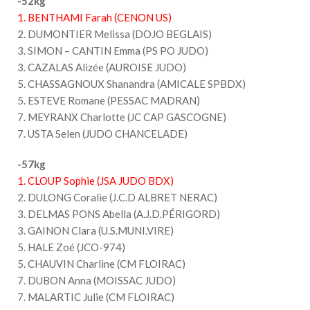
-52kg
1. BENTHAMI Farah (CENON US)
2. DUMONTIER Melissa (DOJO BEGLAIS)
3. SIMON – CANTIN Emma (PS PO JUDO)
3. CAZALAS Alizée (AUROISE JUDO)
5. CHASSAGNOUX Shanandra (AMICALE SPBDX)
5. ESTEVE Romane (PESSAC MADRAN)
7. MEYRANX Charlotte (JC CAP GASCOGNE)
7. USTA Selen (JUDO CHANCELADE)
-57kg
1. CLOUP Sophie (JSA JUDO BDX)
2. DULONG Coralie (J.C.D ALBRET NERAC)
3. DELMAS PONS Abella (A.J.D.PÉRIGORD)
3. GAINON Clara (U.S.MUNI.VIRE)
5. HALE Zoé (JCO-974)
5. CHAUVIN Charline (CM FLOIRAC)
7. DUBON Anna (MOISSAC JUDO)
7. MALARTIC Julie (CM FLOIRAC)