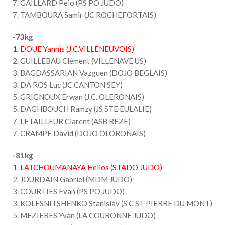
7. GAILLARD Peio (PS PO JUDO)
7. TAMBOURA Samir (JC ROCHEFORTAIS)
-73kg
1. DOUE Yannis (J.C.VILLENEUVOIS)
2. GUILLEBAU Clément (VILLENAVE US)
3. BAGDASSARIAN Vazguen (DOJO BEGLAIS)
3. DA ROS Luc (JC CANTON SEY)
5. GRIGNOUX Erwan (J.C. OLERONAIS)
5. DAGHBOUCH Ramzy (JS STE EULALIE)
7. LETAILLEUR Clarent (ASB REZE)
7. CRAMPE David (DOJO OLORONAIS)
-81kg
1. LATCHOUMANAYA Helios (STADO JUDO)
2. JOURDAIN Gabriel (MDM JUDO)
3. COURTIES Evan (PS PO JUDO)
3. KOLESNITSHENKO Stanislav (S C ST PIERRE DU MONT)
5. MEZIERES Yvan (LA COURONNE JUDO)