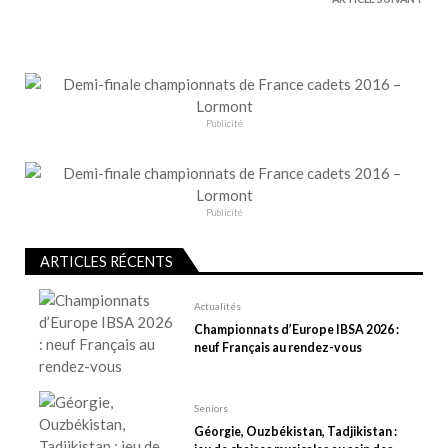
a
t
i
o
n
Publicité
d
e
l
’
Publicité
a
r
ARTICLES RÉCENTS
t
Actualités
i
Championnats d’Europe IBSA 2026 :
c
neuf Français au rendez-vous
l
e
Seniors
Géorgie, Ouzbékistan, Tadjikistan :