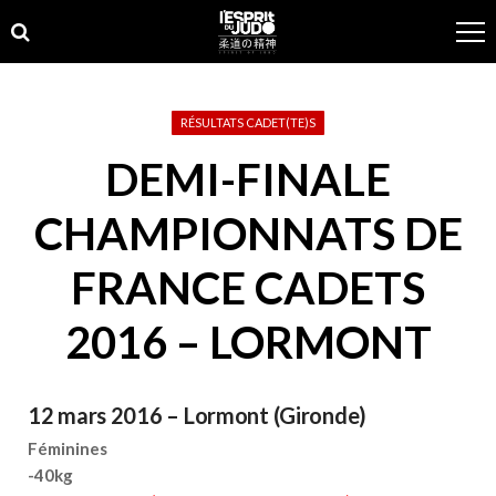
Skip
Skip
to
to
navigation
content
RÉSULTATS CADET(TE)S
DEMI-FINALE
CHAMPIONNATS DE
FRANCE CADETS
2016 – LORMONT
12 mars 2016 – Lormont (Gironde)
Féminines
-40kg