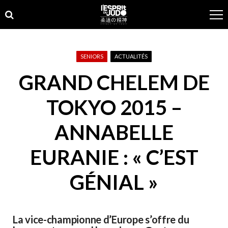
Skip
Skip
to
to
navigation
content
SENIORS
ACTUALITÉS
GRAND CHELEM DE
TOKYO 2015 –
ANNABELLE
EURANIE : « C’EST
GÉNIAL »
La vice-championne d’Europe s’offre du