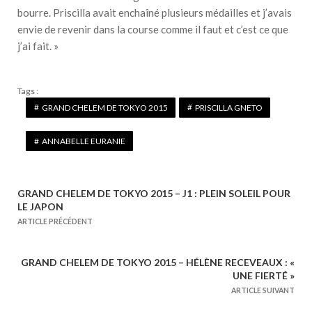
bourre. Priscilla avait enchaîné plusieurs médailles et j’avais
envie de revenir dans la course comme il faut et c’est ce que
j’ai fait. »
Tags :
GRAND CHELEM DE TOKYO 2015
PRISCILLA GNETO
ANNABELLE EURANIE
GRAND CHELEM DE TOKYO 2015 – J1 : PLEIN SOLEIL POUR
N
LE JAPON
a
ARTICLE PRÉCÉDENT
v
i
GRAND CHELEM DE TOKYO 2015 – HÉLÈNE RECEVEAUX : «
g
UNE FIERTÉ »
a
ARTICLE SUIVANT