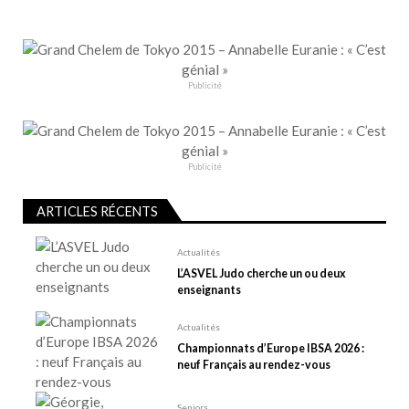
t
i
o
n
Publicité
d
e
l
’
Publicité
a
r
ARTICLES RÉCENTS
t
Actualités
i
L’ASVEL Judo cherche un ou deux
c
enseignants
l
Actualités
e
Championnats d’Europe IBSA 2026 :
neuf Français au rendez-vous
Seniors