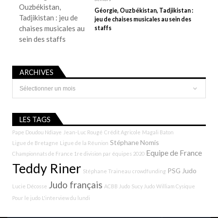
Géorgie, Ouzbékistan, Tadjikistan :
jeu de chaises musicales au sein des
staffs
ARCHIVES
Archives
LES TAGS
Pape Doudou Ndiaye
Jean-Luc Rougé
Crédit Agricole
Magali Baton
Stéphane Nomis
Ligue de Bretagne
Ligue de la Réunion
Equipe de France
Championnats de France 1re division par équipes 2020
Teddy Riner
PSG Judo
Stéphane Traineau
crowdfunding
Judo français
Lucie Décosse
ACBB Judo
Sucy Judo
William Cysique
Pour le judo
L'interview du lundi