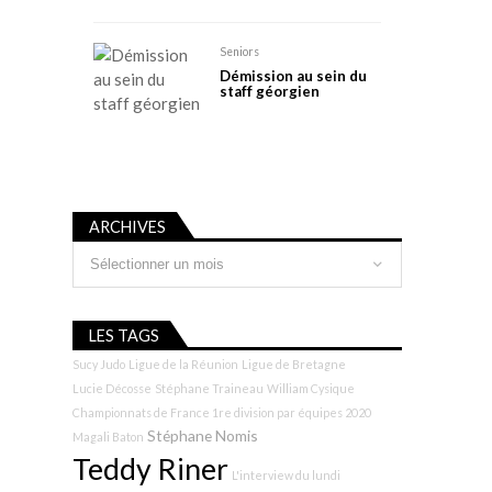
Seniors
Démission au sein du
staff géorgien
ARCHIVES
Archives
LES TAGS
Sucy Judo
Ligue de la Réunion
Ligue de Bretagne
Lucie Décosse
Stéphane Traineau
William Cysique
Championnats de France 1re division par équipes 2020
Stéphane Nomis
Magali Baton
Teddy Riner
L'interview du lundi