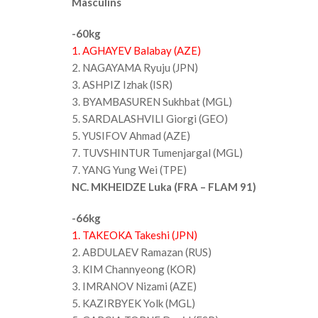
Masculins
-60kg
1. AGHAYEV Balabay (AZE)
2. NAGAYAMA Ryuju (JPN)
3. ASHPIZ Izhak (ISR)
3. BYAMBASUREN Sukhbat (MGL)
5. SARDALASHVILI Giorgi (GEO)
5. YUSIFOV Ahmad (AZE)
7. TUVSHINTUR Tumenjargal (MGL)
7. YANG Yung Wei (TPE)
NC. MKHEIDZE Luka (FRA – FLAM 91)
-66kg
1. TAKEOKA Takeshi (JPN)
2. ABDULAEV Ramazan (RUS)
3. KIM Channyeong (KOR)
3. IMRANOV Nizami (AZE)
5. KAZIRBYEK Yolk (MGL)