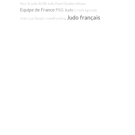
Pour le judo
ACBB Judo
Pape Doudou Ndiaye
Equipe de France
PSG Judo
Crédit Agricole
Judo français
Jean-Luc Rougé
crowdfunding