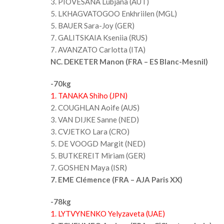
3. PIOVESANA Lubjana (AUT)
5. LKHAGVATOGOO Enkhriilen (MGL)
5. BAUER Sara-Joy (GER)
7. GALITSKAIA Kseniia (RUS)
7. AVANZATO Carlotta (ITA)
NC. DEKETER Manon (FRA – ES Blanc-Mesnil)
-70kg
1. TANAKA Shiho (JPN)
2. COUGHLAN Aoife (AUS)
3. VAN DIJKE Sanne (NED)
3. CVJETKO Lara (CRO)
5. DE VOOGD Margit (NED)
5. BUTKEREIT Miriam (GER)
7. GOSHEN Maya (ISR)
7. EME Clémence (FRA – AJA Paris XX)
-78kg
1. LYTVYNENKO Yelyzaveta (UAE)