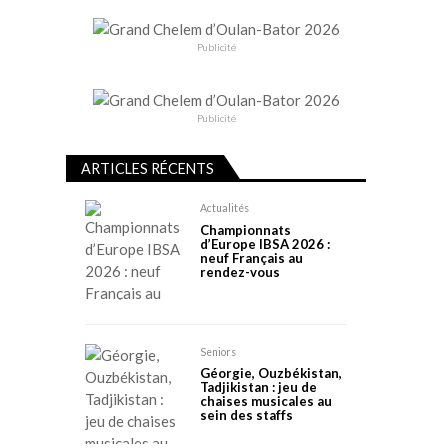
Publicité
Publicité
ARTICLES RÉCENTS
Actualités
Championnats
d’Europe IBSA 2026 :
neuf Français au
rendez-vous
Seniors
Géorgie, Ouzbékistan,
Tadjikistan : jeu de
chaises musicales au
sein des staffs