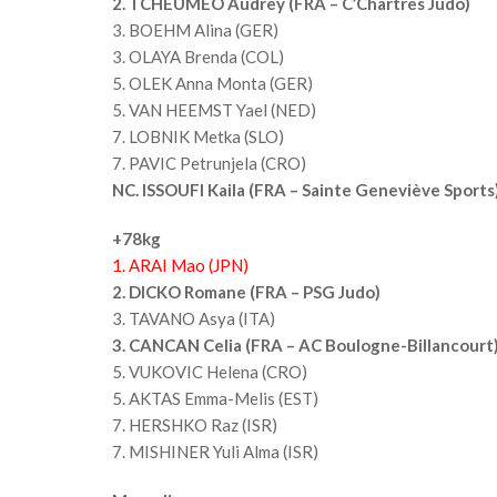
2. TCHEUMEO Audrey (FRA – C’Chartres Judo)
3. BOEHM Alina (GER)
3. OLAYA Brenda (COL)
5. OLEK Anna Monta (GER)
5. VAN HEEMST Yael (NED)
7. LOBNIK Metka (SLO)
7. PAVIC Petrunjela (CRO)
NC. ISSOUFI Kaila (FRA – Sainte Geneviève Sports
+78kg
1. ARAI Mao (JPN)
2. DICKO Romane (FRA – PSG Judo)
3. TAVANO Asya (ITA)
3. CANCAN Celia (FRA – AC Boulogne-Billancourt
5. VUKOVIC Helena (CRO)
5. AKTAS Emma-Melis (EST)
7. HERSHKO Raz (ISR)
7. MISHINER Yuli Alma (ISR)