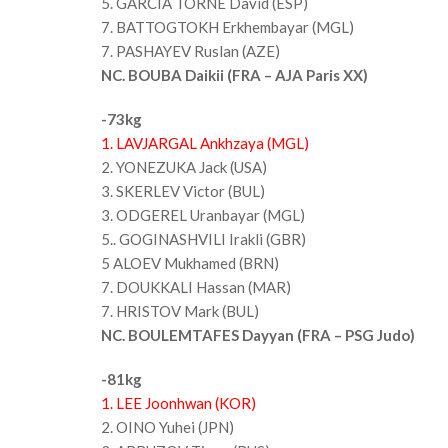
5. GARCIA TORNE David (ESP)
7. BATTOGTOKH Erkhembayar (MGL)
7. PASHAYEV Ruslan (AZE)
NC. BOUBA Daikii (FRA – AJA Paris XX)
-73kg
1. LAVJARGAL Ankhzaya (MGL)
2. YONEZUKA Jack (USA)
3. SKERLEV Victor (BUL)
3. ODGEREL Uranbayar (MGL)
5.. GOGINASHVILI Irakli (GBR)
5 ALOEV Mukhamed (BRN)
7. DOUKKALI Hassan (MAR)
7. HRISTOV Mark (BUL)
NC. BOULEMTAFES Dayyan (FRA – PSG Judo)
-81kg
1. LEE Joonhwan (KOR)
2. OINO Yuhei (JPN)