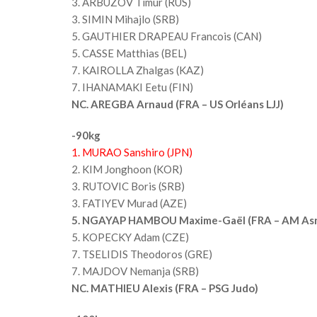
3. ARBUZOV Timur (RUS)
3. SIMIN Mihajlo (SRB)
5. GAUTHIER DRAPEAU Francois (CAN)
5. CASSE Matthias (BEL)
7. KAIROLLA Zhalgas (KAZ)
7. IHANAMAKI Eetu (FIN)
NC. AREGBA Arnaud (FRA – US Orléans LJJ)
-90kg
1. MURAO Sanshiro (JPN)
2. KIM Jonghoon (KOR)
3. RUTOVIC Boris (SRB)
3. FATIYEV Murad (AZE)
5. NGAYAP HAMBOU Maxime-Gaël (FRA – AM Asn
5. KOPECKY Adam (CZE)
7. TSELIDIS Theodoros (GRE)
7. MAJDOV Nemanja (SRB)
NC. MATHIEU Alexis (FRA – PSG Judo)