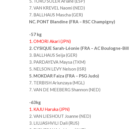
5. TORO SOLER Ariane (ESP)
7. VAN KREVEL Naomi (NED)
7. BALLHAUS Mascha (GER)
NC. PONT Blandine (FRA – RSC Champigny)
-57 kg
1. OMORI Akari (JPN)
2. CYSIQUE Sarah-Léonie (FRA – AC Boulogne-Bil
3. BALLHAUS Seija (GER)
3. PARDAYEVA Maysa (TKM)
5. NELSON LEVY Nelson (ISR)
5. MOKDAR Faiza (FRA – PSG Judo)
7. TERBISH Ariunzaya (MGL)
7. VAN DE MEEBERG Shannon (NED)
-63kg
1. KAJU Haruka (JPN)
2. VAN LIESHOUT Joanne (NED)
3. LILUASHVILI Dali (RUS)