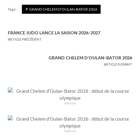
Tags :
GRAND CHELEM D'OULAN-BATOR 2026
FRANCE JUDO LANCE LA SAISON 2026-2027
N
ARTICLE PRÉCÉDENT
a
v
GRAND CHELEM D’OULAN-BATOR 2026
i
ARTICLE SUIVANT
g
a
t
i
o
Publicité
n
d
e
Publicité
l