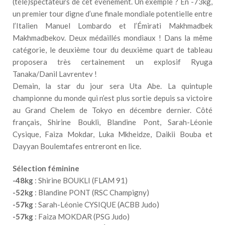
(télé)spectateurs de cet événement. Un exemple ? En -73kg,
un premier tour digne d’une finale mondiale potentielle entre
l’Italien Manuel Lombardo et l’Émirati Makhmadbek
Makhmadbekov. Deux médaillés mondiaux ! Dans la même
catégorie, le deuxième tour du deuxième quart de tableau
proposera très certainement un explosif Ryuga
Tanaka/Danil Lavrentev !
Demain, la star du jour sera Uta Abe. La quintuple
championne du monde qui n’est plus sortie depuis sa victoire
au Grand Chelem de Tokyo en décembre dernier. Côté
français, Shirine Boukli, Blandine Pont, Sarah-Léonie
Cysique, Faiza Mokdar, Luka Mkheidze, Daikii Bouba et
Dayyan Boulemtafes entreront en lice.
Sélection féminine
-48kg
: Shirine BOUKLI (FLAM 91)
-52kg
: Blandine PONT (RSC Champigny)
-57kg
: Sarah-Léonie CYSIQUE (ACBB Judo)
-57kg
: Faiza MOKDAR (PSG Judo)