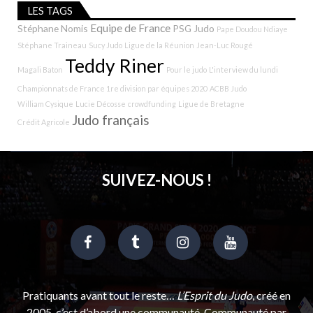
LES TAGS
Equipe de France
Stéphane Nomis
PSG Judo
Pape Doudou Ndiaye
Stéphane Traineau
Sucy Judo
Ligue de la Réunion
Jean-Luc Rougé
Teddy Riner
Magali Baton
Pour le judo
L'interview du lundi
Championnats de France 1re division par équipes 2020
ACBB Judo
William Cysique
Lucie Décosse
crowdfunding
Ligue de Bretagne
Judo français
Crédit Agricole
SUIVEZ-NOUS !
Pratiquants avant tout le reste…
L’Esprit du Judo
, créé en
2005, c’est d’abord une communauté. Communauté par