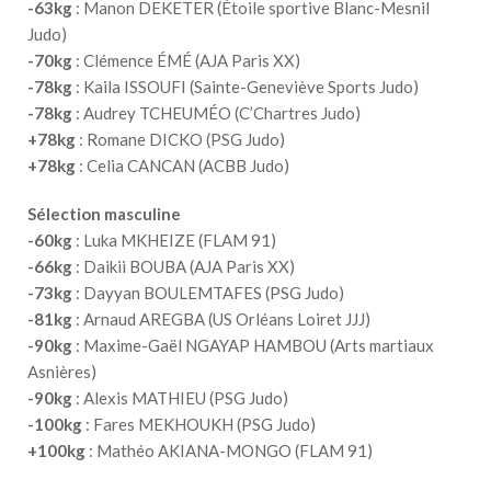
-63kg
: Manon DEKETER (Étoile sportive Blanc-Mesnil
Judo)
-70kg
: Clémence ÉMÉ (AJA Paris XX)
-78kg
: Kaila ISSOUFI (Sainte-Geneviève Sports Judo)
-78kg
: Audrey TCHEUMÉO (C’Chartres Judo)
+78kg
: Romane DICKO (PSG Judo)
+78kg
: Celia CANCAN (ACBB Judo)
Sélection masculine
-60kg
: Luka MKHEIZE (FLAM 91)
-66kg
: Daikii BOUBA (AJA Paris XX)
-73kg
: Dayyan BOULEMTAFES (PSG Judo)
-81kg
: Arnaud AREGBA (US Orléans Loiret JJJ)
-90kg
: Maxime-Gaël NGAYAP HAMBOU (Arts martiaux
Asnières)
-90kg
: Alexis MATHIEU (PSG Judo)
-100kg
: Fares MEKHOUKH (PSG Judo)
+100kg
: Mathéo AKIANA-MONGO (FLAM 91)