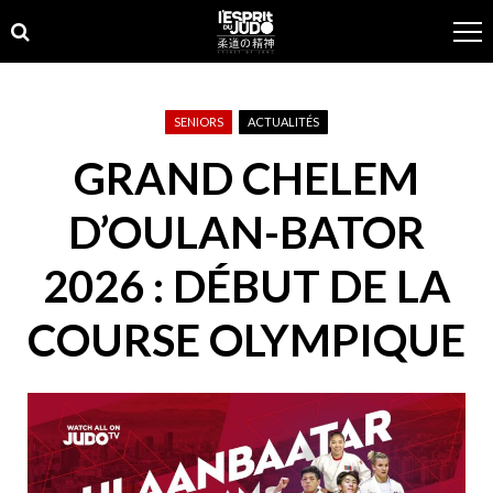
Skip
Skip
to
to
navigation
content
SENIORS
ACTUALITÉS
GRAND CHELEM
D’OULAN-BATOR
2026 : DÉBUT DE LA
COURSE OLYMPIQUE