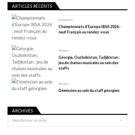
’
ARTICLES RÉCENTS
a
r
Actualités
t
Championnats d’Europe IBSA 2026 :
neuf Français au rendez-vous
i
c
l
Seniors
e
Géorgie, Ouzbékistan, Tadjikistan :
jeu de chaises musicales au sein des
staffs
Seniors
Démission au sein du staff géorgien
ARCHIVES
Archives