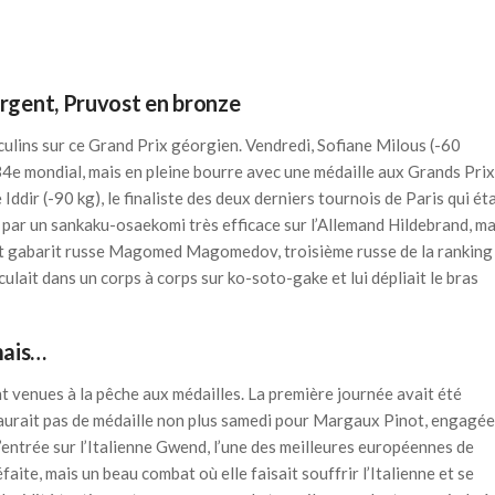
argent, Pruvost en bronze
ulins sur ce Grand Prix géorgien. Vendredi, Sofiane Milous (-60
 34e mondial, mais en pleine bourre avec une médaille aux Grands Prix
ddir (-90 kg), le finaliste des deux derniers tournois de Paris qui éta
re par un sankaku-osaekomi très efficace sur l’Allemand Hildebrand, ma
etit gabarit russe Magomed Magomedov, troisième russe de la ranking
ulait dans un corps à corps sur ko-soto-gake et lui dépliait le bras
mais…
 venues à la pêche aux médailles. La première journée avait été
’y aurait pas de médaille non plus samedi pour Margaux Pinot, engagée
’entrée sur l’Italienne Gwend, l’une des meilleures européennes de
éfaite, mais un beau combat où elle faisait souffrir l’Italienne et se