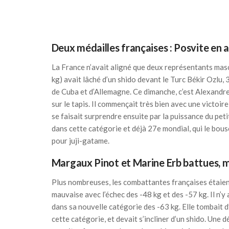
Deux médailles françaises : Posvite en 
La France n’avait aligné que deux représentants masc
kg) avait lâché d’un shido devant le Turc Békir Ozlu,
de Cuba et d’Allemagne. Ce dimanche, c’est Alexandre I
sur le tapis. Il commençait très bien avec une victoi
se faisait surprendre ensuite par la puissance du p
dans cette catégorie et déjà 27e mondial, qui le bousc
pour juji-gatame.
Margaux Pinot et Marine Erb battues, 
Plus nombreuses, les combattantes françaises étaient
mauvaise avec l’échec des -48 kg et des -57 kg. Il n
dans sa nouvelle catégorie des -63 kg. Elle tombait d
cette catégorie, et devait s’incliner d’un shido. Une d