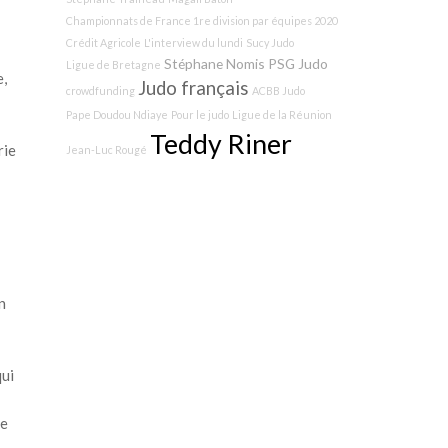
Championnats de France 1re division par équipes 2020
Crédit Agricole
L'interview du lundi
Sucy Judo
Stéphane Nomis
PSG Judo
Ligue de Bretagne
e,
Judo français
crowdfunding
ACBB Judo
Pape Doudou Ndiaye
Pour le judo
Ligue de la Réunion
Teddy Riner
rie
Jean-Luc Rougé
n
qui
re