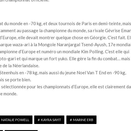
at du monde en -70 kg, et deux tournois de Paris en demi-teinte, mai
notamment au passage la championne du monde, sa rivale Gévrise Eman
Europe, elle devait montrer quelque chose en Géorgie. C’est fait. El
 marque waza-ari à la Mongole Naranjargal Tsend-Ayush, 17e mondial
 championne d’Europe et numéro un mondiale Kim Polling. C’est elle qui
to-gari et qui marque un fort yuko. Elle gère la fin du combat… mais
e de la Néerlandaise.
Steenhuis en -78 kg, mais aussi du jeune Noel Van T End en -90 kg,
is se porte bien.
s sélectionnée pour les championnats d’Europe, elle est clairement d
 le monde.
NATALIE POWELL
KAYRA SAYIT
MARINE ERB