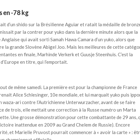
s en -78 kg
 d’un shido sur la Brésilienne Aguiar et ratait la médaille de bronz
nissait par la contrer pour yuko dans la dernière minute alors que la
e Anglaise qui avait sorti Samah Hawa Camara d’un yuko, alors que
ttre la grande Slovène Abigel Joo. Mais les meilleures de cette catégo
tantes en finale, Marhinde Verkerk et Guusje Steenhuis. C’est la
’Europe en titre, qui l’emportait.
tout de même samedi. La première est pour la championne de France
renait Alice Schlesinger, 10e mondiale, et lui marquait yuko puis ippo
un waza-ari contre l’Autrichienne Unterwurzacher, avant de se faire
ce de trois, elle mettait une correction à la Russe numéro un Marta
adette. Une grosse démonstration pour cette combattante de 29 ans, 
 victoire inattendue en 2009 au Grand Chelem de Russie). Encore
té, et Marielle Pruvost pourrait commencer à « avoir la carte » : êt
un championnat officielle.