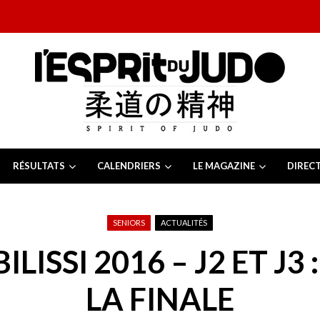
RÉSULTATS
CALENDRIERS
LE MAGAZINE
DIREC
26
 juillet 2026
juillet 2026
SENIORS
ACTUALITÉS
2026
13 juillet 2026
LISSI 2016 – J2 ET J3
e Tchèque 2026
6 juillet 2026
LA FINALE