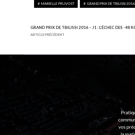
MARIELLE PRUVOST
GRAND PRIX DE TBILISSI 2016
GRAND PRIX DE TBILISSI 2016 – J1 : L’ÉCHEC DES -48 K
N
ARTICLE PRÉCÉDENT
a
v
i
g
a
t
i
o
n
Pratiq
d
communa
e
vos préo
l
la mati