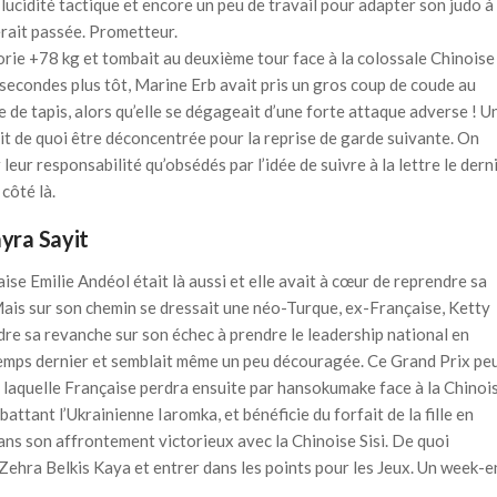
 lucidité tactique et encore un peu de travail pour adapter son judo à
erait passée. Prometteur.
rie +78 kg et tombait au deuxième tour face à la colossale Chinoise
s secondes plus tôt, Marine Erb avait pris un gros coup de coude au
tie de tapis, alors qu’elle se dégageait d’une forte attaque adverse ! U
vait de quoi être déconcentrée pour la reprise de garde suivante. On
leur responsabilité qu’obsédés par l’idée de suivre à la lettre le dern
 côté là.
ayra Sayit
se Emilie Andéol était là aussi et elle avait à cœur de reprendre sa
ais sur son chemin se dressait une néo-Turque, ex-Française, Ketty
re sa revanche sur son échec à prendre le leadership national en
intemps dernier et semblait même un peu découragée. Ce Grand Prix pe
– laquelle Française perdra ensuite par hansokumake face à la Chinoi
battant l’Ukrainienne Iaromka, et bénéficie du forfait de la fille en
ns son affrontement victorieux avec la Chinoise Sisi. De quoi
Zehra Belkis Kaya et entrer dans les points pour les Jeux. Un week-e