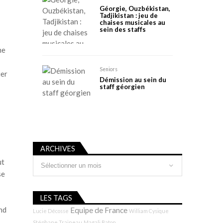
Géorgie, Ouzbékistan,
Tadjikistan : jeu de
chaises musicales au
sein des staffs
ne
Seniors
ier
Démission au sein du
staff géorgien
ARCHIVES
Archives
ut
se
LES TAGS
nd
Equipe de France
Lucie Décosse
William Cysique
Stéphane Traineau
Magali Baton