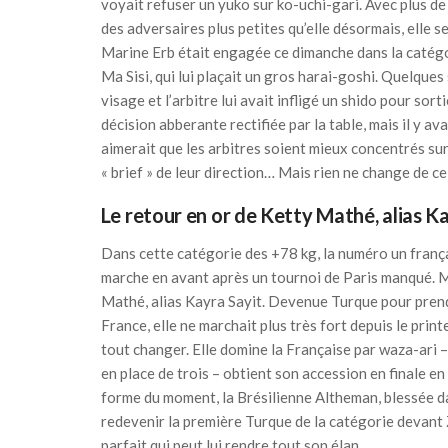
voyait refuser un yuko sur ko-uchi-gari. Avec plus de
des adversaires plus petites qu’elle désormais, elle s
Marine Erb était engagée ce dimanche dans la catégo
Ma Sisi, qui lui plaçait un gros harai-goshi. Quelque
visage et l’arbitre lui avait infligé un shido pour sor
décision abberante rectifiée par la table, mais il y a
aimerait que les arbitres soient mieux concentrés sur 
« brief » de leur direction… Mais rien ne change de ce
Le retour en or de Ketty Mathé, alias K
Dans cette catégorie des +78 kg, la numéro un françai
marche en avant après un tournoi de Paris manqué. M
Mathé, alias Kayra Sayit. Devenue Turque pour prend
France, elle ne marchait plus très fort depuis le pr
tout changer. Elle domine la Française par waza-ari 
en place de trois – obtient son accession en finale en 
forme du moment, la Brésilienne Altheman, blessée da
redevenir la première Turque de la catégorie devant 
parfait qui peut lui rendre tout son élan.