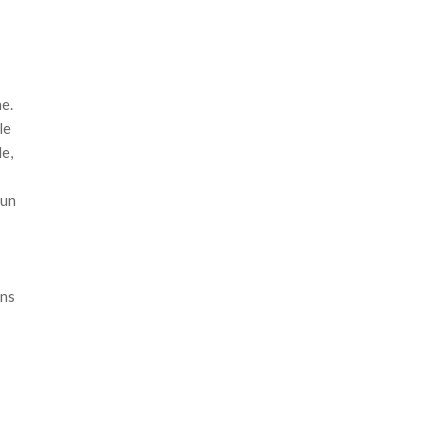
s
e.
le
e,
 un
ans