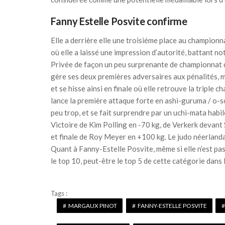
Fanny Estelle Posvite confirme
Elle a derrière elle une troisiéme place au championn
où elle a laissé une impression d’autorité, battant 
Privée de façon un peu surprenante de championnat d’
gère ses deux premières adversaires aux pénalités,
et se hisse ainsi en finale où elle retrouve la triple
lance la première attaque forte en ashi-guruma / o-so
peu trop, et se fait surprendre par un uchi-mata habil
Victoire de Kim Polling en -70 kg, de Verkerk devant 
et finale de Roy Meyer en +100 kg. Le judo néerlanda
Quant à Fanny-Estelle Posvite, même si elle n’est pa
le top 10, peut-être le top 5 de cette catégorie dans
Tags :
MARGAUX PINOT
FANNY-ESTELLE POSVITE