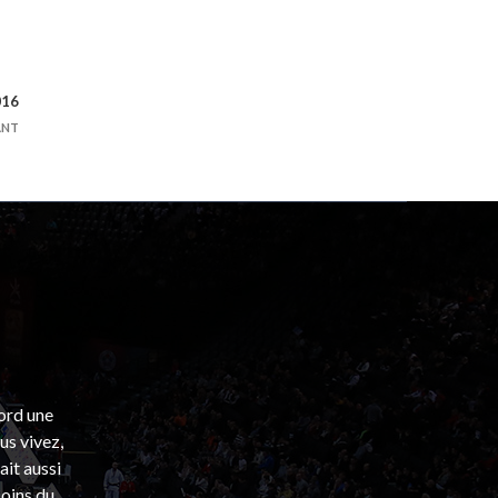
016
ANT
bord une
s vivez,
ait aussi
coins du