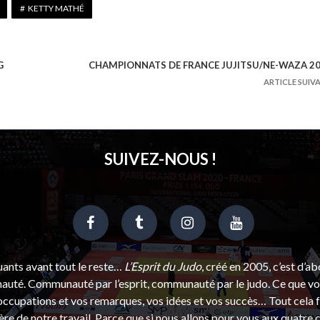
KETTY MATHÉ
G
CHAMPIONNATS DE FRANCE JUJITSU/NE-WAZA 2
ARTICLE SUIV
SUIVEZ-NOUS !
uants avant tout le reste…
L’Esprit du Judo
, créé en 2005, c’est d’a
uté. Communauté par l’esprit, communauté par le judo. Ce que vou
ccupations et vos remarques, vos idées et vos succès… Tout cela f
ère de notre travail. Parce que si nous allons pour vous aux quatre 