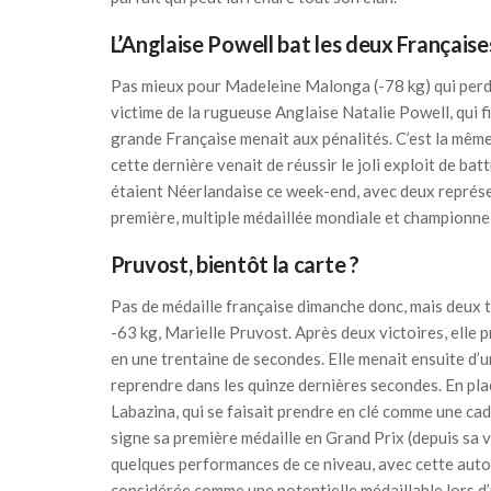
L’Anglaise Powell bat les deux Française
Pas mieux pour Madeleine Malonga (-78 kg) qui perdait
victime de la rugueuse Anglaise Natalie Powell, qui fi
grande Française menait aux pénalités. C’est la mêm
cette dernière venait de réussir le joli exploit de ba
étaient Néerlandaise ce week-end, avec deux représen
première, multiple médaillée mondiale et championne d
Pruvost, bientôt la carte ?
Pas de médaille française dimanche donc, mais deux 
-63 kg, Marielle Pruvost. Après deux victoires, elle p
en une trentaine de secondes. Elle menait ensuite d’
reprendre dans les quinze dernières secondes. En pla
Labazina, qui se faisait prendre en clé comme une c
signe sa première médaille en Grand Prix (depuis sa
quelques performances de ce niveau, avec cette autori
considérée comme une potentielle médaillable lors d’