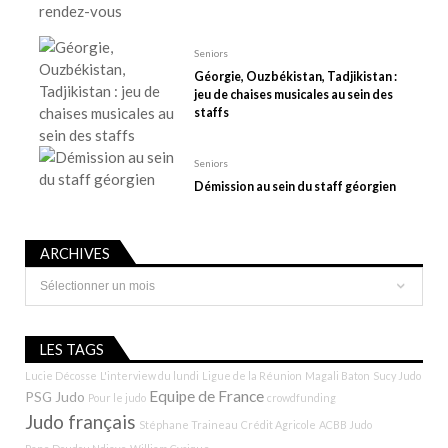
i
c
Seniors
l
Géorgie, Ouzbékistan, Tadjikistan :
e
jeu de chaises musicales au sein des
staffs
Seniors
Démission au sein du staff géorgien
ARCHIVES
Archives
LES TAGS
Lucie Décosse
L'interview du lundi
Ligue de la Réunion
Magali Baton
Sucy Judo
Equipe de France
PSG Judo
Pour le judo
crowdfunding
Judo français
Stéphane Traineau
Crédit Agricole
ACBB Judo