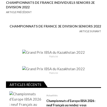
CHAMPIONNATS DE FRANCE INDIVIDUELS SENIORS 2E
N
DIVISION 2022
a
ARTICLE PRÉCÉDENT
v
i
CHAMPIONNATS DE FRANCE 3E DIVISION SENIORS 2022
g
ARTICLE SUIVANT
a
t
i
o
Publicité
n
d
e
Publicité
l
ARTICLES RÉCENTS
’
a
Actualités
r
Championnats d’Europe IBSA 2026 :
t
neuf Français au rendez-vous