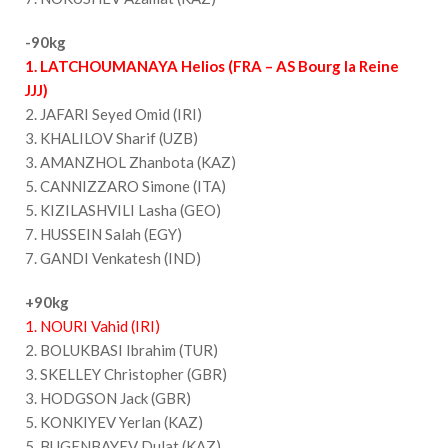
-90kg
1. LATCHOUMANAYA Helios (FRA – AS Bourg la Reine
JJJ)
2. JAFARI Seyed Omid (IRI)
3. KHALILOV Sharif (UZB)
3. AMANZHOL Zhanbota (KAZ)
5. CANNIZZARO Simone (ITA)
5. KIZILASHVILI Lasha (GEO)
7. HUSSEIN Salah (EGY)
7. GANDI Venkatesh (IND)
+90kg
1. NOURI Vahid (IRI)
2. BOLUKBASI Ibrahim (TUR)
3. SKELLEY Christopher (GBR)
3. HODGSON Jack (GBR)
5. KONKIYEV Yerlan (KAZ)
5. BUGENBAYEV Dulat (KAZ)