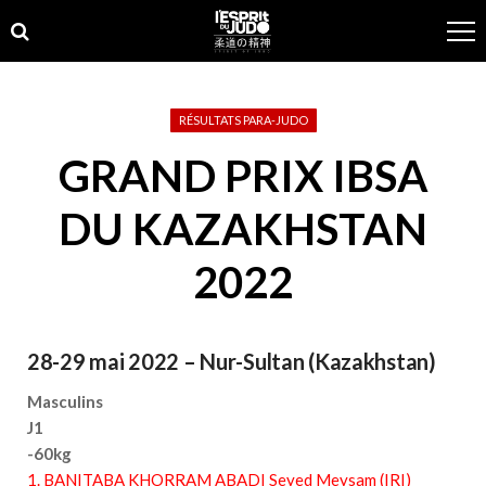
Skip
Skip
to
to
navigation
content
RÉSULTATS PARA-JUDO
GRAND PRIX IBSA
DU KAZAKHSTAN
2022
28-29 mai 2022 – Nur-Sultan (Kazakhstan)
Masculins
J1
-60kg
1. BANITABA KHORRAM ABADI Seyed Meysam (IRI)