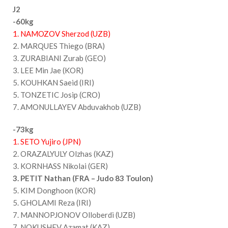
J2
-60kg
1. NAMOZOV Sherzod (UZB)
2. MARQUES Thiego (BRA)
3. ZURABIANI Zurab (GEO)
3. LEE Min Jae (KOR)
5. KOUHKAN Saeid (IRI)
5. TONZETIC Josip (CRO)
7. AMONULLAYEV Abduvakhob (UZB)
-73kg
1. SETO Yujiro (JPN)
2. ORAZALYULY Olzhas (KAZ)
3. KORNHASS Nikolai (GER)
3. PETIT Nathan (FRA – Judo 83 Toulon)
5. KIM Donghoon (KOR)
5. GHOLAMI Reza (IRI)
7. MANNOPJONOV Olloberdi (UZB)
7. NOKUSHEV Azamat (KAZ)