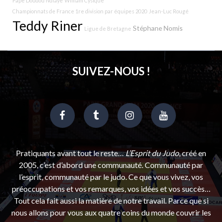
Pape Doudou Ndiaye
William Cysique
Championnats de France 1re division par équipes 2020
Jean-Luc Rougé
Teddy Riner
Stéphane Nomis
Ligue de Bretagne
SUIVEZ-NOUS !
Pratiquants avant tout le reste…
L’Esprit du Judo
, créé en
2005, c’est d’abord une communauté. Communauté par
l’esprit, communauté par le judo. Ce que vous vivez, vos
préoccupations et vos remarques, vos idées et vos succès…
Tout cela fait aussi la matière de notre travail. Parce que si
nous allons pour vous aux quatre coins du monde couvrir les