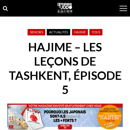
Skip
Skip
to
to
navigation
content
SENIORS
ACTUALITÉS
HAJIME
TOUS
HAJIME – LES
LEÇONS DE
TASHKENT, ÉPISODE
5