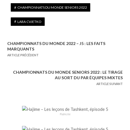
CHAMPIONNATS DU MONDE SENIORS 2022
LARA CVJETKO
CHAMPIONNATS DU MONDE 2022 – J5 : LES FAITS
N
MARQUANTS
a
ARTICLE PRÉCÉDENT
v
i
CHAMPIONNATS DU MONDE SENIORS 2022 : LE TIRAGE
g
AU SORT DU PAR ÉQUIPES MIXTES
a
ARTICLE SUIVANT
t
i
o
n
Publicité
d