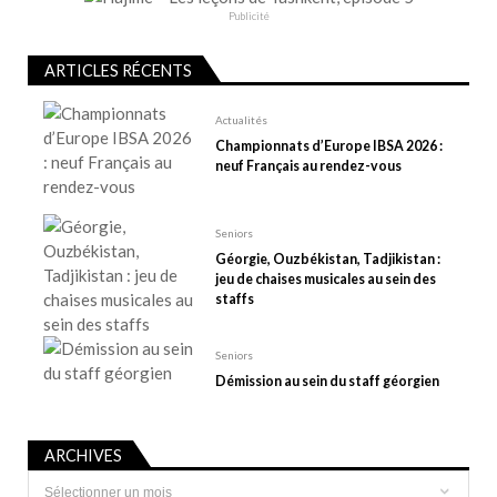
e
Publicité
l
’
ARTICLES RÉCENTS
a
r
Actualités
t
Championnats d’Europe IBSA 2026 :
neuf Français au rendez-vous
i
c
l
Seniors
e
Géorgie, Ouzbékistan, Tadjikistan :
jeu de chaises musicales au sein des
staffs
Seniors
Démission au sein du staff géorgien
ARCHIVES
Archives