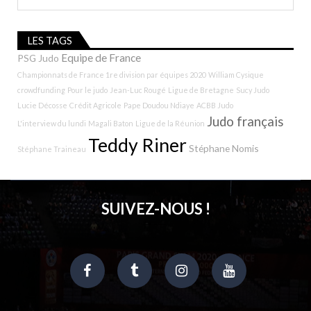
LES TAGS
Equipe de France
PSG Judo
Championnats de France 1re division par équipes 2020
William Cysique
crowdfunding
Pour le judo
Jean-Luc Rougé
Ligue de Bretagne
Sucy Judo
Lucie Décosse
Crédit Agricole
Pape Doudou Ndiaye
ACBB Judo
Judo français
L'interview du lundi
Magali Baton
Ligue de la Réunion
Teddy Riner
Stéphane Nomis
Stéphane Traineau
SUIVEZ-NOUS !