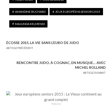
AMANDINE BUCHARD
JEUX EUROPÉENS SENIORS 2015
MAJLINDA KELMENDI
ÉCOSSE 2015, LA VIE SANS L’EURO DE JUDO
N
ARTICLE PRÉCÉDENT
a
v
RENCONTRE JUDO, À COGNAC, EN MUSIQUE… AVEC
i
MICHEL ROLLAND
g
ARTICLE SUIVANT
a
t
i
o
n
Publicité
d