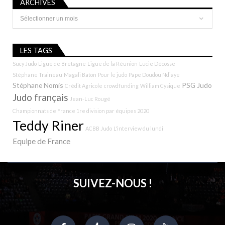
ARCHIVES
Archives
LES TAGS
Sucy Judo
Ligue de Bretagne
Ligue de la Réunion
Lucie Décosse
Stéphane Traineau
Magali Baton
Pour le judo
Pape Doudou Ndiaye
Stéphane Nomis
PSG Judo
Crédit Agricole
crowdfunding
William Cysique
Judo français
Jean-Luc Rougé
Championnats de France 1re division par équipes 2020
Teddy Riner
ACBB Judo
L'interview du lundi
Equipe de France
SUIVEZ-NOUS !