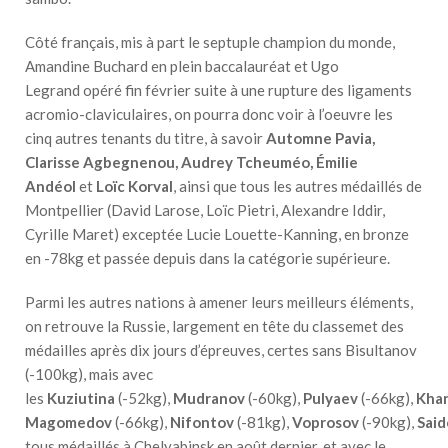
Côté français, mis à part le septuple champion du monde,
Amandine Buchard en plein baccalauréat et Ugo
Legrand opéré fin février suite à une rupture des ligaments
acromio-claviculaires, on pourra donc voir à l’oeuvre les
cinq autres tenants du titre, à savoir
Automne Pavia,
Clarisse Agbegnenou, Audrey Tcheuméo, Émilie
Andéol
et
Loïc Korval
, ainsi que tous les autres médaillés de
Montpellier (David Larose, Loïc Pietri, Alexandre Iddir,
Cyrille Maret) exceptée Lucie Louette-Kanning, en bronze
en -78kg et passée depuis dans la catégorie supérieure.
Parmi les autres nations à amener leurs meilleurs éléments,
on retrouve la Russie, largement en tête du classemet des
médailles après dix jours d’épreuves, certes sans Bisultanov
(-100kg), mais avec
les
Kuziutina
(-52kg),
Mudranov
(-60kg),
Pulyaev
(-66kg),
Kha
Magomedov
(-66kg),
Nifontov
(-81kg),
Voprosov
(-90kg),
Said
tous médaillés à Chelyabinsk en août dernier, et avec le