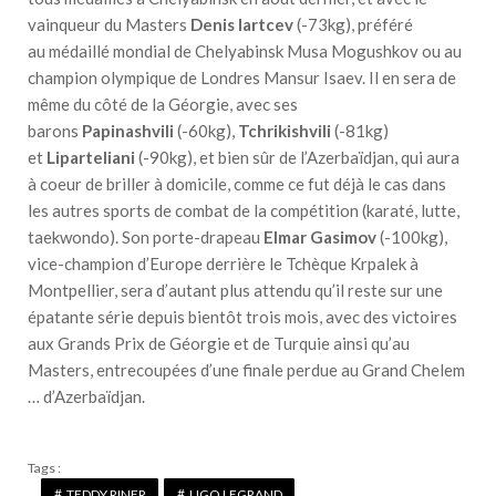
vainqueur du Masters
Denis Iartcev
(-73kg), préféré
au médaillé mondial de Chelyabinsk Musa Mogushkov ou au
champion olympique de Londres Mansur Isaev. Il en sera de
même du côté de la Géorgie, avec ses
barons
Papinashvili
(-60kg),
Tchrikishvili
(-81kg)
et
Liparteliani
(-90kg), et bien sûr de l’Azerbaïdjan, qui aura
à coeur de briller à domicile, comme ce fut déjà le cas dans
les autres sports de combat de la compétition (karaté, lutte,
taekwondo). Son porte-drapeau
Elmar Gasimov
(-100kg),
vice-champion d’Europe derrière le Tchèque Krpalek à
Montpellier, sera d’autant plus attendu qu’il reste sur une
épatante série depuis bientôt trois mois, avec des victoires
aux Grands Prix de Géorgie et de Turquie ainsi qu’au
Masters, entrecoupées d’une finale perdue au Grand Chelem
… d’Azerbaïdjan.
Tags :
TEDDY RINER
UGO LEGRAND