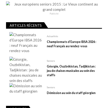
e
l
Publicité
’
a
ARTICLES RÉCENTS
r
t
Actualités
Championnats d’Europe IBSA 2026 :
i
neuf Français au rendez-vous
c
l
e
Seniors
Géorgie, Ouzbékistan, Tadjikistan :
jeu de chaises musicales au sein des
staffs
Seniors
Démission au sein du staff géorgien