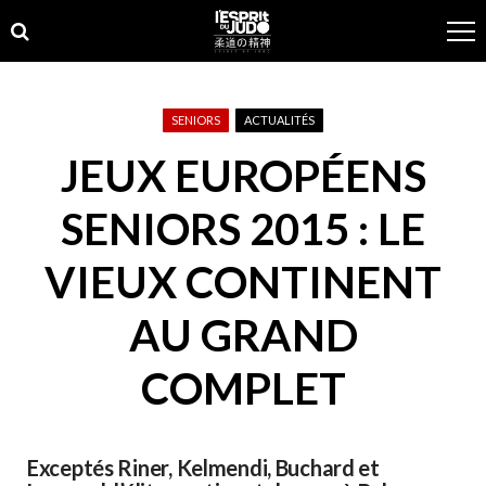
Skip
Skip
to
to
navigation
content
SENIORS
ACTUALITÉS
JEUX EUROPÉENS
SENIORS 2015 : LE
VIEUX CONTINENT
AU GRAND
COMPLET
Exceptés Riner, Kelmendi, Buchard et