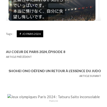
Tags :
JO PARIS 2024
AU COEUR DE PARIS 2024, ÉPISODE 8
N
ARTICLE PRÉCÉDENT
a
v
SHOHEI ONO DÉFEND UN RETOUR À L’ESSENCE DU JUDO
i
ARTICLE SUIVANT
g
a
t
i
Publicité
o