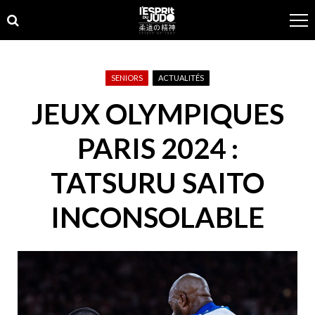
Skip
Skip
to
to
navigation
content
SENIORS
ACTUALITÉS
JEUX OLYMPIQUES
PARIS 2024 :
TATSURU SAITO
INCONSOLABLE