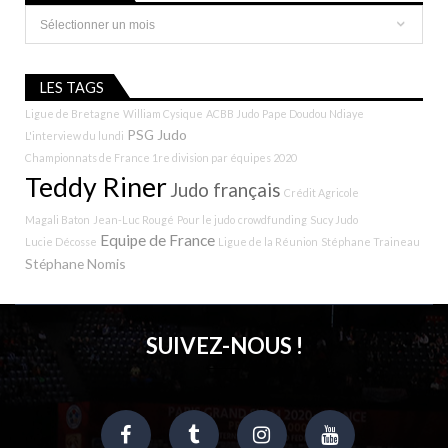
Archives
LES TAGS
Ligue de Bretagne
William Cysique
ACBB Judo
Pape Doudou Ndiaye
PSG Judo
L'interview du lundi
Championnats de France 1re division par équipes 2020
Teddy Riner
Judo français
Crédit Agricole
Magali Baton
Jean-Luc Rougé
Pour le judo
crowdfunding
Sucy Judo
Equipe de France
Lucie Décosse
Ligue de la Réunion
Stéphane Traineau
Stéphane Nomis
SUIVEZ-NOUS !