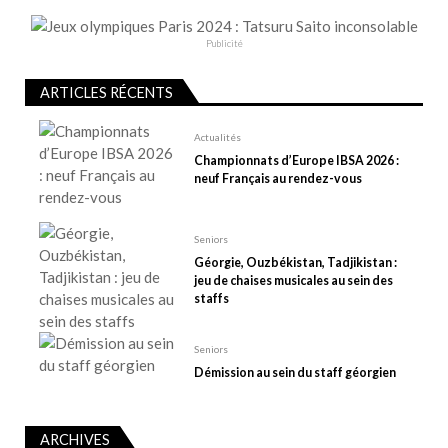
n
d
Publicité
e
l
ARTICLES RÉCENTS
’
Actualités
a
Championnats d’Europe IBSA 2026 :
r
neuf Français au rendez-vous
t
i
Seniors
c
Géorgie, Ouzbékistan, Tadjikistan :
l
jeu de chaises musicales au sein des
e
staffs
Seniors
Démission au sein du staff géorgien
ARCHIVES