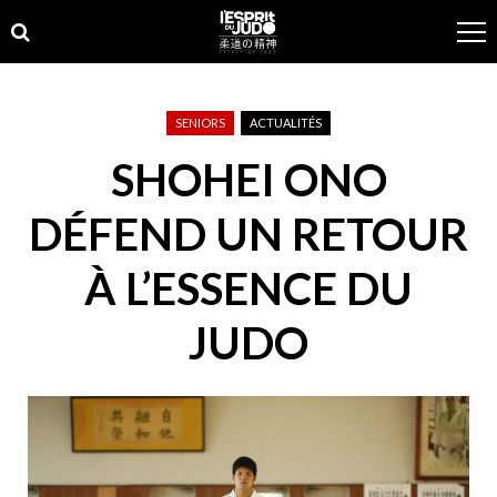
Skip
Skip
to
to
navigation
content
SENIORS
ACTUALITÉS
SHOHEI ONO
DÉFEND UN RETOUR
À L’ESSENCE DU
JUDO