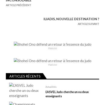
INCONSOLABLE
a
ARTICLE PRÉCÉDENT
v
i
ILIADIS, NOUVELLE DESTINATION ?
g
ARTICLE SUIVANT
a
t
i
o
Publicité
n
d
e
Publicité
l
ARTICLES RÉCENTS
’
a
Actualités
r
L’ASVEL Judo cherche un ou deux
t
enseignants
i