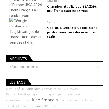
Actualités
c
Championnats d’Europe IBSA 2026 :
l
neuf Français au rendez-vous
e
Seniors
Géorgie, Ouzbékistan, Tadjikistan :
jeu de chaises musicales au sein des
staffs
ARCHIVES
Archives
LES TAGS
Stéphane Nomis
Sucy Judo
crowdfunding
Lucie Décosse
Pape Doudou Ndiaye
Ligue de Bretagne
Ligue de la Réunion
Judo français
L'interview du lundi
Crédit Agricole
Magali Baton
PSG Judo
Jean-Luc Rougé
ACBB Judo