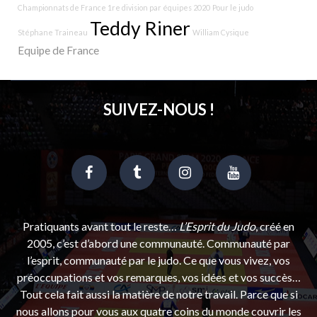
Championnats de France 1re division par équipes 2020
Pour le judo
Teddy Riner
Stéphane Traineau
William Cysique
Equipe de France
SUIVEZ-NOUS !
Pratiquants avant tout le reste…
L’Esprit du Judo
, créé en
2005, c’est d’abord une communauté. Communauté par
l’esprit, communauté par le judo. Ce que vous vivez, vos
préoccupations et vos remarques, vos idées et vos succès…
Tout cela fait aussi la matière de notre travail. Parce que si
nous allons pour vous aux quatre coins du monde couvrir les