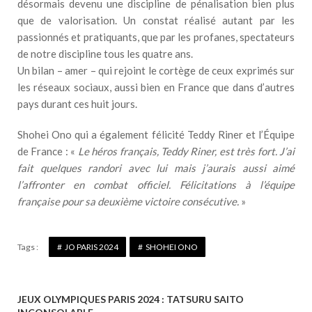
désormais devenu une discipline de pénalisation bien plus
que de valorisation. Un constat réalisé autant par les
passionnés et pratiquants, que par les profanes, spectateurs
de notre discipline tous les quatre ans.
Un bilan – amer – qui rejoint le cortège de ceux exprimés sur
les réseaux sociaux, aussi bien en France que dans d’autres
pays durant ces huit jours.
Shohei Ono qui a également félicité Teddy Riner et l’Équipe
de France : «
Le héros français, Teddy Riner, est très fort. J’ai
fait quelques randori avec lui mais j’aurais aussi aimé
l’affronter en combat officiel. Félicitations à l’équipe
française pour sa deuxième victoire consécutive.
»
Tags :
JO PARIS 2024
SHOHEI ONO
JEUX OLYMPIQUES PARIS 2024 : TATSURU SAITO
N