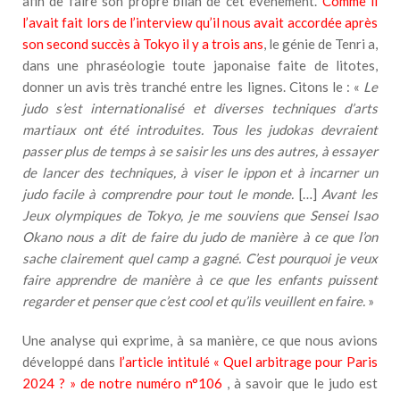
afin de faire son propre bilan de cet événement.
Comme il
l’avait fait lors de l’interview qu’il nous avait accordée après
son second succès à Tokyo il y a trois ans
, le génie de Tenri a,
dans une phraséologie toute japonaise faite de litotes,
donner un avis très tranché entre les lignes. Citons le : «
Le
judo s’est internationalisé et diverses techniques d’arts
martiaux ont été introduites. Tous les judokas devraient
passer plus de temps à se saisir les uns des autres, à essayer
de lancer des techniques, à viser le ippon et à incarner un
judo facile à comprendre pour tout le monde.
[…]
Avant les
Jeux olympiques de Tokyo, je me souviens que Sensei Isao
Okano nous a dit de faire du judo de manière à ce que l’on
sache clairement quel camp a gagné. C’est pourquoi je veux
faire apprendre de manière à ce que les enfants puissent
regarder et penser que c’est cool et qu’ils veuillent en faire.
»
Une analyse qui exprime, à sa manière, ce que nous avions
développé dans
l’article intitulé « Quel arbitrage pour Paris
2024 ? » de notre numéro n°106
, à savoir que le judo est