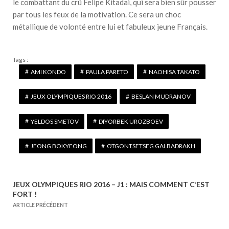
le combattant du crû Felipe Kitadai, qui sera bien sûr pousser
par tous les feux de la motivation. Ce sera un choc
métallique de volonté entre lui et fabuleux jeune Français.
Tags :
AMI KONDO
PAULA PARETO
NAOHISA TAKATO
JEUX OLYMPIQUES RIO 2016
BESLAN MUDRANOV
YELDOS SMETOV
DIYORBEK UROZBOEV
JEONG BOKYEONG
OTGONTSETSEG GALBADRAKH
JEUX OLYMPIQUES RIO 2016 – J1 : MAIS COMMENT C’EST
N
FORT !
a
ARTICLE PRÉCÉDENT
v