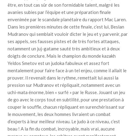
être, en tout cas sûr de son formidable talent, malgré les
avanies subies par l’équipe et une préparation finale
envenimée par le scandale planétaire du rapport Mac Laren.
Dans les premières minutes de cette finale, c’est lui, Beslan
Mudranov qui semblait vouloir dicter le jeu et y parvenir, par
ses appels, ses fausses pistes et de très fortes attaques,
notamment un juj-gatame sauté très ambitieux et à deux
doigts de conclure. Mais le champion du monde kazakh
Yeldos Smetov est un judoka fabuleux et assez fort
mentalement pour faire face à un tel enjeu, comme il allait le
prouver. Il revenait dans le rythme, remettait lui aussi la
pression sur Mudranov et répliquait, notamment avec un
uchi-mata énorme, bien « surfé » par le Russe. Jouant un jeu
de go avec le corps tout en subtilité, pour une prestation à
couper le souffle, chacun répliquant en surenchérissant sur
le mouvement, les deux hommes livraient un combat
d’experts à leur meilleur niveau. Le judo à ce niveau, c’est
beau ! A la fin du combat, incroyable, mais vrai, aucune
marque au compteur, les arbitres ayant manifestement