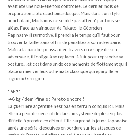
avait été une nouvelle fois contrôlée. Le dernier mois de
préparation a été cauchemardesque. Mais dans son style
nonchalant, Mudranov ne semble pas affecté par tous ses
aléas. Face au vainqueur de Takato, le Géorgien
Papinashvili surmotivé, il prendra le temps qu’il faut pour
trouver la faille, sans offrir de pénalités à son adversaire.
Main à la manche, poussant en travers du visage de son
adversaire, il l’oblige à se replacer, à fuir pour reprendre sa
posture… et c’est dans un de ces moments de flottement qu’il
place un merveilleux uchi-mata classique qui éparpille le
rugueux Géorgien.
16h21
-48 kg / demi-finale : Pareto encore !
La guerrière argentine n’est pas en terrain conquis ici. Mais
elle n’a peur de rien, solide dans un système de plus en plus
difficile à prendre en défaut. Elle surprend la jeune Japonaise
après une série d’esquives en bordure sur les attaques de
jambe de Pareto qui glisse au sol à genoux. Kondo se