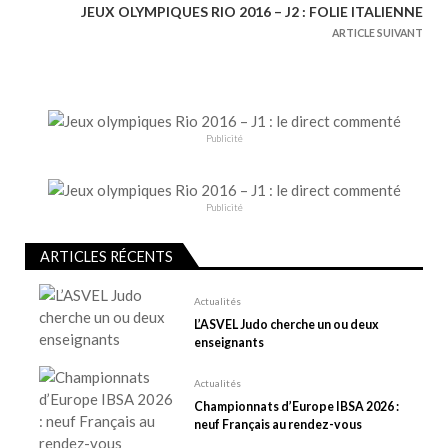
i
JEUX OLYMPIQUES RIO 2016 – J2 : FOLIE ITALIENNE
g
ARTICLE SUIVANT
a
t
i
o
Publicité
n
d
e
Publicité
l
ARTICLES RÉCENTS
’
a
Actualités
r
L’ASVEL Judo cherche un ou deux
t
enseignants
i
Actualités
c
Championnats d’Europe IBSA 2026 :
l
neuf Français au rendez-vous