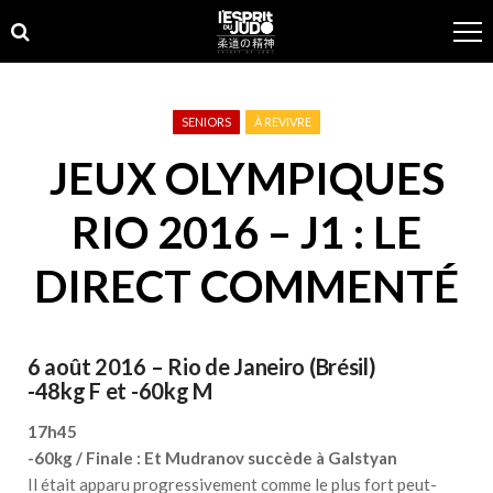
Skip
Skip
to
to
navigation
content
SENIORS
À REVIVRE
JEUX OLYMPIQUES
RIO 2016 – J1 : LE
DIRECT COMMENTÉ
6 août 2016 – Rio de Janeiro (Brésil)
-48kg F et -60kg M
17h45
-60kg / Finale : Et Mudranov succède à Galstyan
Il était apparu progressivement comme le plus fort peut-