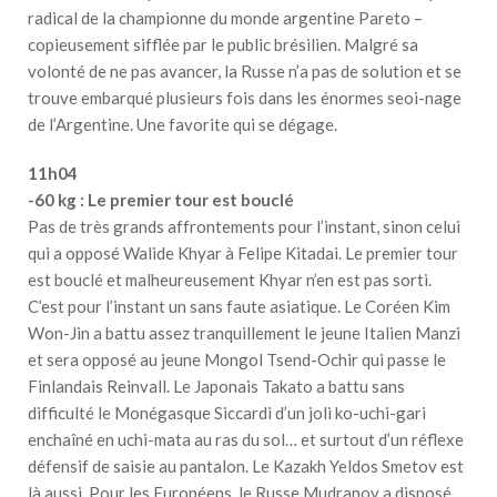
radical de la championne du monde argentine Pareto –
copieusement sifflée par le public brésilien. Malgré sa
volonté de ne pas avancer, la Russe n’a pas de solution et se
trouve embarqué plusieurs fois dans les énormes seoi-nage
de l’Argentine. Une favorite qui se dégage.
11h04
-60 kg : Le premier tour est bouclé
Pas de très grands affrontements pour l’instant, sinon celui
qui a opposé Walide Khyar à Felipe Kitadai. Le premier tour
est bouclé et malheureusement Khyar n’en est pas sorti.
C’est pour l’instant un sans faute asiatique. Le Coréen Kim
Won-Jin a battu assez tranquillement le jeune Italien Manzi
et sera opposé au jeune Mongol Tsend-Ochir qui passe le
Finlandais Reinvall. Le Japonais Takato a battu sans
difficulté le Monégasque Siccardi d’un joli ko-uchi-gari
enchaîné en uchi-mata au ras du sol… et surtout d’un réflexe
défensif de saisie au pantalon. Le Kazakh Yeldos Smetov est
là aussi. Pour les Européens, le Russe Mudranov a disposé