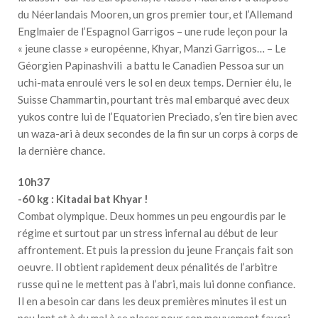
du Néerlandais Mooren, un gros premier tour, et l’Allemand
Englmaier de l’Espagnol Garrigos – une rude leçon pour la
« jeune classe » européenne, Khyar, Manzi Garrigos… – Le
Géorgien Papinashvili a battu le Canadien Pessoa sur un
uchi-mata enroulé vers le sol en deux temps. Dernier élu, le
Suisse Chammartin, pourtant très mal embarqué avec deux
yukos contre lui de l’Equatorien Preciado, s’en tire bien avec
un waza-ari à deux secondes de la fin sur un corps à corps de
la dernière chance.
10h37
-60 kg : Kitadai bat Khyar !
Combat olympique. Deux hommes un peu engourdis par le
régime et surtout par un stress infernal au début de leur
affrontement. Et puis la pression du jeune Français fait son
oeuvre. Il obtient rapidement deux pénalités de l’arbitre
russe qui ne le mettent pas à l’abri, mais lui donne confiance.
Il en a besoin car dans les deux premières minutes il est un
peu lent et à du mal à se placer pour son mouvement favori,