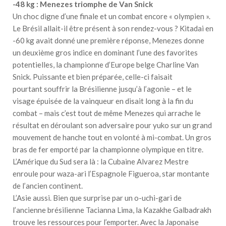
-48 kg : Menezes triomphe de Van Snick
Un choc digne d’une finale et un combat encore « olympien ».
Le Brésil allait-il être présent à son rendez-vous ? Kitadai en
-60 kg avait donné une première réponse, Menezes donne
un deuxième gros indice en dominant l’une des favorites
potentielles, la championne d’Europe belge Charline Van
Snick. Puissante et bien préparée, celle-ci faisait
pourtant souffrir la Brésilienne jusqu’à l’agonie – et le
visage épuisée de la vainqueur en disait long à la fin du
combat – mais c’est tout de même Menezes qui arrache le
résultat en déroulant son adversaire pour yuko sur un grand
mouvement de hanche tout en volonté à mi-combat. Un gros
bras de fer emporté par la championne olympique en titre.
L’Amérique du Sud sera là : la Cubaine Alvarez Mestre
enroule pour waza-ari l’Espagnole Figueroa, star montante
de l’ancien continent.
L’Asie aussi. Bien que surprise par un o-uchi-gari de
l’ancienne brésilienne Tacianna Lima, la Kazakhe Galbadrakh
trouve les ressources pour l’emporter. Avec la Japonaise