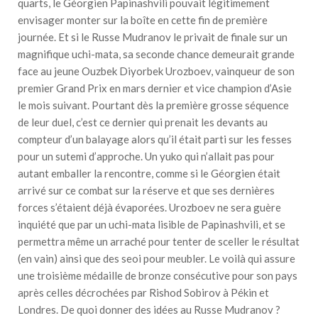
quarts, le Géorgien Papinashvili pouvait légitimement
envisager monter sur la boîte en cette fin de première
journée. Et si le Russe Mudranov le privait de finale sur un
magnifique uchi-mata, sa seconde chance demeurait grande
face au jeune Ouzbek Diyorbek Urozboev, vainqueur de son
premier Grand Prix en mars dernier et vice champion d’Asie
le mois suivant. Pourtant dès la première grosse séquence
de leur duel, c’est ce dernier qui prenait les devants au
compteur d’un balayage alors qu’il était parti sur les fesses
pour un sutemi d’approche. Un yuko qui n’allait pas pour
autant emballer la rencontre, comme si le Géorgien était
arrivé sur ce combat sur la réserve et que ses dernières
forces s’étaient déjà évaporées. Urozboev ne sera guère
inquiété que par un uchi-mata lisible de Papinashvili, et se
permettra même un arraché pour tenter de sceller le résultat
(en vain) ainsi que des seoi pour meubler. Le voilà qui assure
une troisième médaille de bronze consécutive pour son pays
après celles décrochées par Rishod Sobirov à Pékin et
Londres. De quoi donner des idées au Russe Mudranov ?