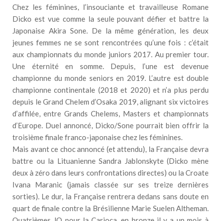
Chez les féminines, l’insouciante et travailleuse Romane
Dicko est vue comme la seule pouvant défier et battre la
Japonaise Akira Sone. De la même génération, les deux
jeunes femmes ne se sont rencontrées qu’une fois : c’était
aux championnats du monde juniors 2017. Au premier tour.
Une éternité en somme. Depuis, l’une est devenue
championne du monde seniors en 2019. L’autre est double
championne continentale (2018 et 2020) et n’a plus perdu
depuis le Grand Chelem d’Osaka 2019, alignant six victoires
d’affilée, entre Grands Chelems, Masters et championnats
d’Europe. Duel annoncé, Dicko/Sone pourrait bien offrir la
troisième finale franco-japonaise chez les féminines.
Mais avant ce choc annoncé (et attendu), la Française devra
battre ou la Lituanienne Sandra Jablonskyte (Dicko mène
deux à zéro dans leurs confrontations directes) ou la Croate
Ivana Maranic (jamais classée sur ses treize dernières
sorties). Le dur, la Française rentrera dedans sans doute en
quart de finale contre la Brésilienne Marie Suelen Altheman.
Quatrièmes JO pour la Carioca, en bronze il y a un mois à