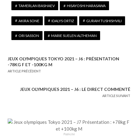
TAMERLAN BASHAEV
HISAYOSHI HARASAWA
AKIRA SONE
IDALYS ORTIZ
GURAM TUSHISHVILI
ORI SASSON
MARIE SUELEN ALTHEMAN
JEUX OLYMPIQUES TOKYO 2021 – J6 : PRÉSENTATION
N
-78KG F ET -100KG M
a
ARTICLE PRÉCÉDENT
v
i
JEUX OLYMPIQUES 2021 – J6 : LE DIRECT COMMENTÉ
g
ARTICLE SUIVANT
a
t
i
o
n
Publicité