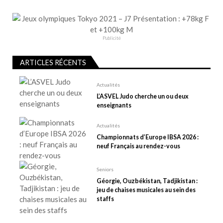
d
e
l
Publicité
’
a
ARTICLES RÉCENTS
r
t
Actualités
L’ASVEL Judo cherche un ou deux
i
enseignants
c
l
Actualités
e
Championnats d’Europe IBSA 2026 :
neuf Français au rendez-vous
Seniors
Géorgie, Ouzbékistan, Tadjikistan :
jeu de chaises musicales au sein des
staffs