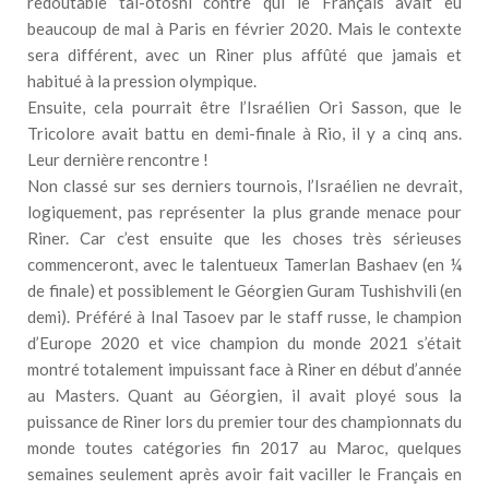
redoutable tai-otoshi contre qui le Français avait eu
beaucoup de mal à Paris en février 2020. Mais le contexte
sera différent, avec un Riner plus affûté que jamais et
habitué à la pression olympique.
Ensuite, cela pourrait être l’Israélien Ori Sasson, que le
Tricolore avait battu en demi-finale à Rio, il y a cinq ans.
Leur dernière rencontre !
Non classé sur ses derniers tournois, l’Israélien ne devrait,
logiquement, pas représenter la plus grande menace pour
Riner. Car c’est ensuite que les choses très sérieuses
commenceront, avec le talentueux Tamerlan Bashaev (en ¼
de finale) et possiblement le Géorgien Guram Tushishvili (en
demi). Préféré à Inal Tasoev par le staff russe, le champion
d’Europe 2020 et vice champion du monde 2021 s’était
montré totalement impuissant face à Riner en début d’année
au Masters. Quant au Géorgien, il avait ployé sous la
puissance de Riner lors du premier tour des championnats du
monde toutes catégories fin 2017 au Maroc, quelques
semaines seulement après avoir fait vaciller le Français en