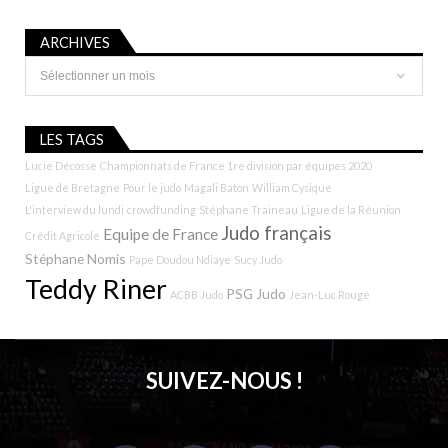
ARCHIVES
Archives
LES TAGS
Lucie Décosse
Championnats de France 1re division par équipes 2020
Ligue de Bretagne
Pour le judo
Magali Baton
William Cysique
L'interview du lundi
crowdfunding
Stéphane Traineau
Ligue de la Réunion
Judo français
Equipe de France
Crédit Agricole
Stéphane Nomis
Pape Doudou Ndiaye
Sucy Judo
Teddy Riner
PSG Judo
ACBB Judo
Jean-Luc Rougé
SUIVEZ-NOUS !