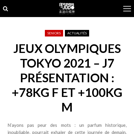
Skip
Skip
to
to
navigation
content
SENIORS
ACTUALITÉS
JEUX OLYMPIQUES
TOKYO 2021 – J7
PRÉSENTATION :
+78KG F ET +100KG
M
N’ayons pas peur des mots : un parfum historique,
inoubliable, pourrait exhaler de cette journée de demain.