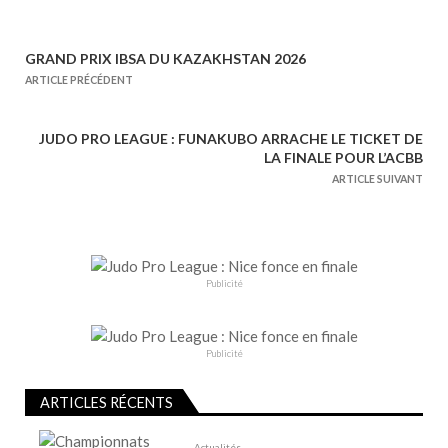
GRAND PRIX IBSA DU KAZAKHSTAN 2026
N
ARTICLE PRÉCÉDENT
a
v
JUDO PRO LEAGUE : FUNAKUBO ARRACHE LE TICKET DE
i
LA FINALE POUR L’ACBB
g
ARTICLE SUIVANT
a
t
i
o
Publicité
n
d
e
Publicité
l
ARTICLES RÉCENTS
’
a
Actualités