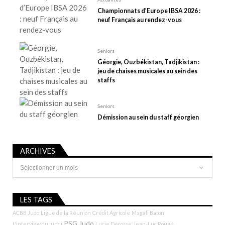
r
Championnats d’Europe IBSA 2026 :
t
neuf Français au rendez-vous
i
c
Seniors
l
Géorgie, Ouzbékistan, Tadjikistan :
e
jeu de chaises musicales au sein des
staffs
Seniors
Démission au sein du staff géorgien
ARCHIVES
Archives
LES TAGS
ACBB Judo
Ligue de la Réunion
Crédit Agricole
Magali Baton
PSG Judo
L'interview du lundi
Lucie Décosse
Jean-Luc Rougé