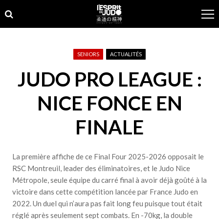
Skip
Skip
to
to
navigation
content
SENIORS
ACTUALITÉS
JUDO PRO LEAGUE :
NICE FONCE EN
FINALE
La première affiche de ce Final Four 2025-2026 opposait le
RSC Montreuil, leader des éliminatoires, et le Judo Nice
Métropole, seule équipe du carré final à avoir déjà goûté à la
victoire dans cette compétition lancée par France Judo en
2022. Un duel qui n’aura pas fait long feu puisque tout était
réglé après seulement sept combats. En -70kg, la double