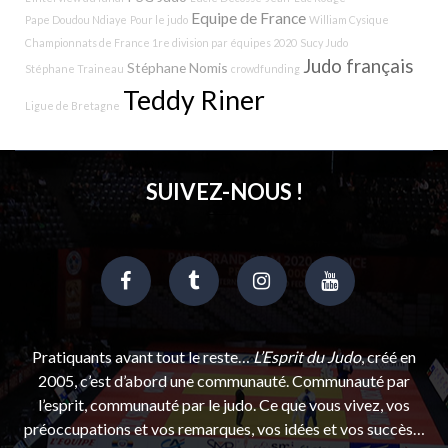
Equipe de France
Pape Doudou Ndiaye
Pour le judo
William Cysique
Championnats de France 1re division par équipes 2020
Sucy Judo
Judo français
Stéphane Nomis
Stéphane Traineau
crowdfunding
Teddy Riner
Ligue de Bretagne
SUIVEZ-NOUS !
Pratiquants avant tout le reste…
L’Esprit du Judo
, créé en
2005, c’est d’abord une communauté. Communauté par
l’esprit, communauté par le judo. Ce que vous vivez, vos
préoccupations et vos remarques, vos idées et vos succès…