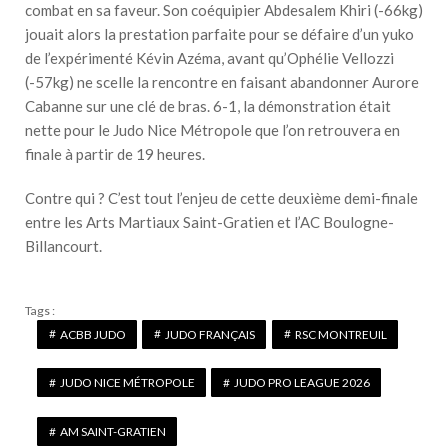
combat en sa faveur. Son coéquipier Abdesalem Khiri (-66kg)
jouait alors la prestation parfaite pour se défaire d’un yuko
de l’expérimenté Kévin Azéma, avant qu’Ophélie Vellozzi
(-57kg) ne scelle la rencontre en faisant abandonner Aurore
Cabanne sur une clé de bras. 6-1, la démonstration était
nette pour le Judo Nice Métropole que l’on retrouvera en
finale à partir de 19 heures.
Contre qui ? C’est tout l’enjeu de cette deuxième demi-finale
entre les Arts Martiaux Saint-Gratien et l’AC Boulogne-
Billancourt.
Tags :
ACBB JUDO
JUDO FRANÇAIS
RSC MONTREUIL
JUDO NICE MÉTROPOLE
JUDO PRO LEAGUE 2026
AM SAINT-GRATIEN