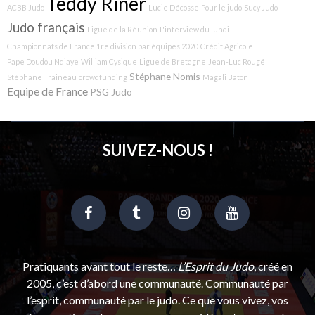
Teddy Riner
ACBB Judo
Lucie Décosse
Pour le judo
Sucy Judo
Judo français
Ligue de la Réunion
L'interview du lundi
Championnats de France 1re division par équipes 2020
Crédit Agricole
Pape Doudou Ndiaye
William Cysique
Ligue de Bretagne
Jean-Luc Rougé
Stéphane Nomis
Stéphane Traineau
crowdfunding
Magali Baton
Equipe de France
PSG Judo
SUIVEZ-NOUS !
Pratiquants avant tout le reste…
L’Esprit du Judo
, créé en
2005, c’est d’abord une communauté. Communauté par
l’esprit, communauté par le judo. Ce que vous vivez, vos