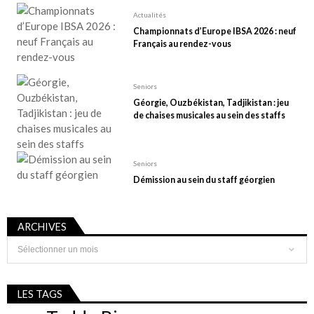
e
Actualités
Championnats d’Europe IBSA 2026 : neuf
s
Français au rendez-vous
p
u
Seniors
b
Géorgie, Ouzbékistan, Tadjikistan : jeu
l
de chaises musicales au sein des staffs
i
c
Seniors
a
Démission au sein du staff géorgien
t
i
ARCHIVES
o
Archives
n
s
LES TAGS