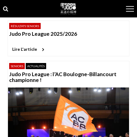
Skip
Skip
to
to
navigation
content
RÉSULTATS SENIORS
Judo Pro League 2025/2026
Lire L'article
SENIORS
ACTUALITÉS
Judo Pro League : l’AC Boulogne-Billancourt
championne !