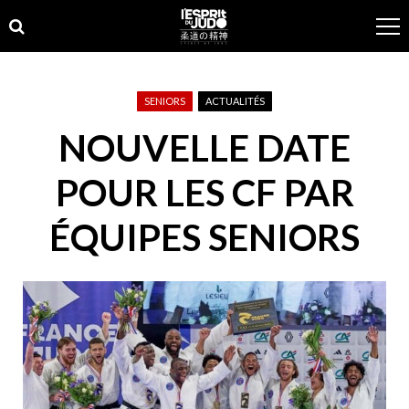
Skip
Skip
to
to
navigation
content
SENIORS
ACTUALITÉS
NOUVELLE DATE
POUR LES CF PAR
ÉQUIPES SENIORS