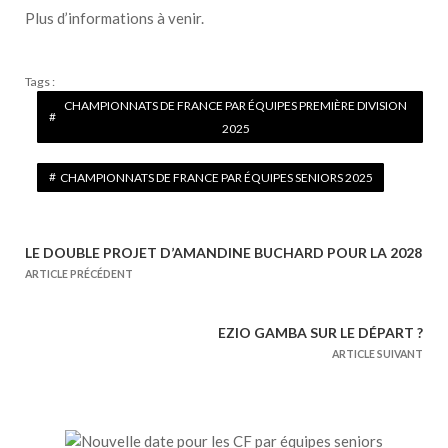
Plus d’informations à venir.
Tags :
CHAMPIONNATS DE FRANCE PAR ÉQUIPES PREMIÈRE DIVISION
2025
CHAMPIONNATS DE FRANCE PAR ÉQUIPES SENIORS 2025
LE DOUBLE PROJET D’AMANDINE BUCHARD POUR LA 2028
N
ARTICLE PRÉCÉDENT
a
v
EZIO GAMBA SUR LE DÉPART ?
i
ARTICLE SUIVANT
g
a
t