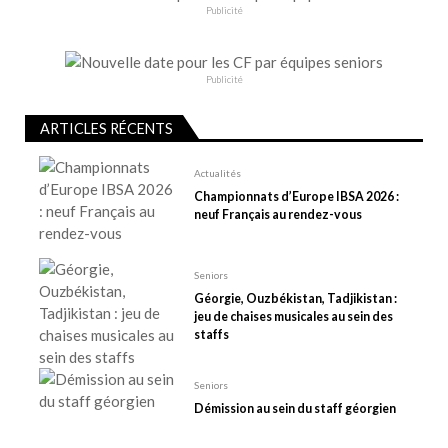
i
Publicité
o
n
d
Publicité
e
l
ARTICLES RÉCENTS
’
Actualités
a
Championnats d’Europe IBSA 2026 :
r
neuf Français au rendez-vous
t
i
Seniors
c
Géorgie, Ouzbékistan, Tadjikistan :
l
jeu de chaises musicales au sein des
e
staffs
Seniors
Démission au sein du staff géorgien