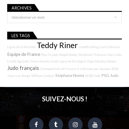
ARCHIVES
Archives
LES TAGS
Teddy Riner
Ligue de la Réunion
crowdfunding
Lucie Décosse
Equipe de France
Pour le judo
Magali Baton
Stéphane Traineau
Sucy Judo
Crédit Agricole
L'interview du lundi
Ligue de Bretagne
Pape Doudou Ndiaye
Judo français
Championnats de France 1re division par équipes 2020
Stéphane Nomis
PSG Judo
Jean-Luc Rougé
William Cysique
ACBB Judo
SUIVEZ-NOUS !