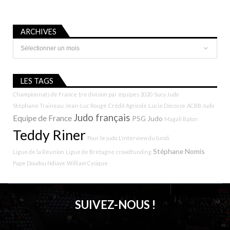
ARCHIVES
Archives
LES TAGS
Championnats de France 1re division par équipes 2020
Sucy Judo
Stéphane Traineau
Jean-Luc Rougé
Crédit Agricole
Lucie Décosse
ACBB Judo
Judo français
Equipe de France
PSG Judo
Magali Baton
Teddy Riner
Pour le judo
L'interview du lundi
Stéphane Nomis
Ligue de la Réunion
Ligue de Bretagne
crowdfunding
Pape Doudou Ndiaye
William Cysique
SUIVEZ-NOUS !