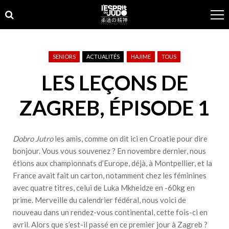
Skip
Skip
to
to
navigation
content
SENIORS
ACTUALITÉS
HAJIME
TOUS
LES LEÇONS DE
ZAGREB, ÉPISODE 1
Dobro Jutro
les amis, comme on dit ici en Croatie pour dire
bonjour. Vous vous souvenez ? En novembre dernier, nous
étions aux championnats d’Europe, déjà, à Montpellier, et la
France avait fait un carton, notamment chez les féminines
avec quatre titres, celui de Luka Mkheidze en -60kg en
prime. Merveille du calendrier fédéral, nous voici de
nouveau dans un rendez-vous continental, cette fois-ci en
avril. Alors que s’est-il passé en ce premier jour à Zagreb ?