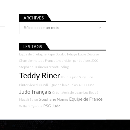
ARCHIVES
Archives
LES TAGS
Ligue de Bretagne
Pape Doudou Ndiaye
Lucie Décosse
Championnats de France 1re division par équipes 2020
Stéphane Traineau
crowdfunding
Teddy Riner
Pour le judo
Sucy Judo
L'interview du lundi
Ligue de la Réunion
ACBB Judo
Judo français
Crédit Agricole
Jean-Luc Rougé
Equipe de France
Stéphane Nomis
Magali Baton
PSG Judo
William Cysique