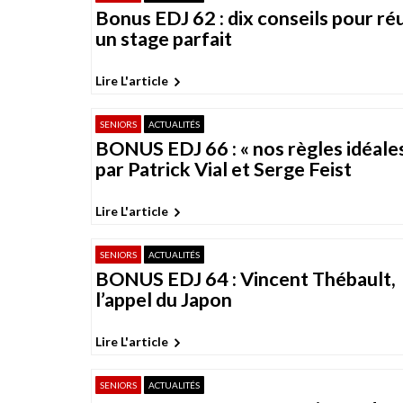
t
Bonus EDJ 62 : dix conseils pour réu
i
un stage parfait
o
n
Lire L'article
d
SENIORS
ACTUALITÉS
e
BONUS EDJ 66 : « nos règles idéales
s
par Patrick Vial et Serge Feist
p
u
Lire L'article
b
l
SENIORS
ACTUALITÉS
BONUS EDJ 64 : Vincent Thébault,
i
l’appel du Japon
c
a
Lire L'article
t
i
SENIORS
ACTUALITÉS