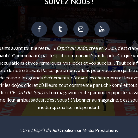
SUIVEZ-NOUS !
uants avant tout le reste…
L’Esprit du Judo
, créé en 2005, c’est d’a
uté. Communauté par l’esprit, communauté par le judo. Ce que vou
ccupations et vos remarques, vos idées et vos succès… Tout cela f
ère de notre travail. Parce que si nous allons pour vous aux quatre 
e couvrir les grands événements, côtoyer les champions et les exp
r les dojos d’ici et d’ailleurs, tout commence par uchi-komi et tout 
dori.
L’Esprit du Judo
est un magazine édité par une équipe de pass
eilleur ambassadeur, c’est vous ! S’abonner au magazine, c’est sou
media spécialisé indépendant.
2026
L'Esprit du Judo
réalisé par
Média Prestations