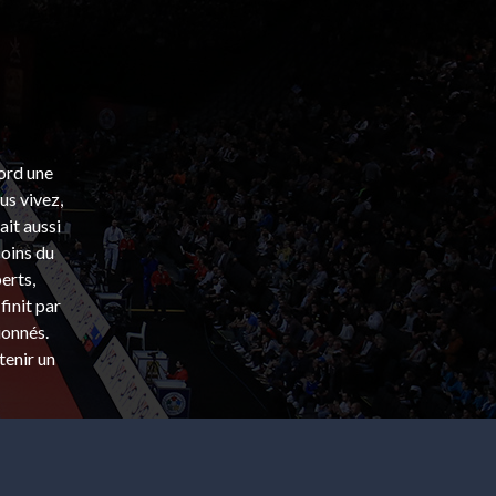
bord une
s vivez,
ait aussi
coins du
erts,
finit par
ionnés.
tenir un