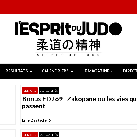
RÉSULTATS
CALENDRIERS
LE MAGAZINE
DIREC
26
 juillet 2026
SENIORS
ACTUALITÉS
juillet 2026
Bonus EDJ 69 : Zakopane ou les vies qu
2026
13 juillet 2026
passent
e Tchèque 2026
6 juillet 2026
Lire L'article
SENIORS
ACTUALITÉS