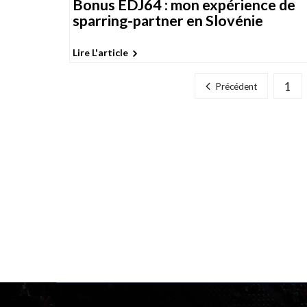
Bonus EDJ64 : mon expérience de
o
sparring-partner en Slovénie
n
s
Lire L'article
1
Précédent