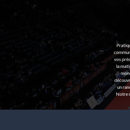
Pratiq
communa
vos préo
la mati
mond
découvri
un ran
Notre m