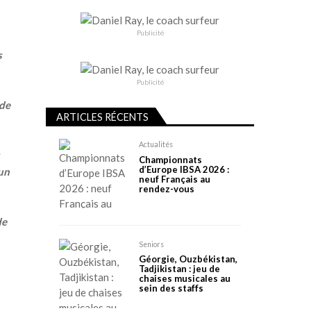
Publicité
s
Publicité
 de
ARTICLES RÉCENTS
Actualités
Championnats
d’Europe IBSA 2026 :
 un
neuf Français au
rendez-vous
de
Seniors
Géorgie, Ouzbékistan,
Tadjikistan : jeu de
chaises musicales au
sein des staffs