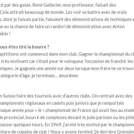
cé par des galas. René Gallecier, mon professeur, faisait des
ela attirait beaucoup de monde. Les voir se battre avec de vrais
ts, dont je faisais partie, faisaient des démonstrations de techniques 
ême eu la chance de faire un randori de démonstration avec Anton
mbin !
ous êtes tiré la bourre ?
ompétitions ont commencé dans mon club. Gagner le championnat du c
très motivant car c’était pour le vainqueur l’occasion de franchir les
niques. Je gagnais une année sur deux lorsque mon frère ne se trouv
 catégorie d’âge, je terminais… deuxième.
Suisse faire des tournois avec d’autres clubs. On rentrait avec des
 championnats régionaux en cadets puis juniors que je remportais
haque année pour « le » championnat de France qui avait lieu au stad
s le provincial, bourré de complexes devant le judo parisien ou les pôl
à passer quelques tours. En 1969, j’ai été très motivé par le champion
venture de copains de club ! Nous y avons terminé 2e derrière Grenobl