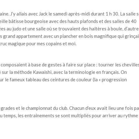
ine. J’y allais avec Jack le samedi après-midi durant 1 h 30. La salle 
ieille bâtisse bourgeoise avec des hauts plafonds et des salles de 40
ées au judo et une salle où se trouvaient des haltères à boule, d’autre
rès grand appartement avec un plancher en bois magnifique qui grinçai
 » truc magique pour mes copains et moi.
composaient à base de gestes à faire sur place : tourner les chevilles
sé sur la méthode Kawaishi, avec la terminologie en français. On
ur le fameux tableau des ceintures de couleur (la « progression
grades et le championnat du club. Chacun d’eux avait lieu une fois p
 du temps, les entraînements se sont multipliés pour arriver au rythme