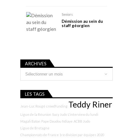
Seniors
Démission au sein du
staff géorgien
ARCHIVES
Archives
LES TAGS
Teddy Riner
Jean-Luc Rougé
crowdfunding
Ligue de la Réunion
Sucy Judo
L'interview du lundi
Magali Baton
Pape Doudou Ndiaye
ACBB Judo
Ligue de Bretagne
Championnats de France 1re division par équipes 2020