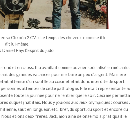
vec sa Citroën 2 CV. « Le temps des cheveux » comme il le
dit lui-même.
 Daniel Ray/L’Esprit du judo
-fond et en cross. Il travaillait comme ouvrier spécialisé en mécaniq
i durant des grandes vacances pour me faire un peu d’argent. Ma mère
 était atteinte d’un souffle au cœur et était donc interdite de sport.
es personnes atteintes de cette pathologie. Elle était représentante a
bsente toute la journée pour ne rentrer que le soir. Ceci me permetta
 près duquel j’habitais. Nous y jouions aux Jeux olympiques : courses 
ahitienne, saut en longueur, etc., bref, du sport, du sport et encore du
 Nous étions deux frères. Jack, mon aîné de onze mois, pratiquait le