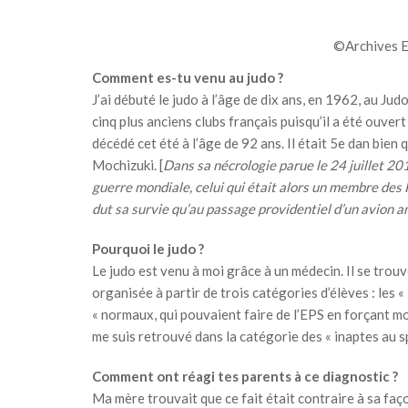
©Archives El
Comment es-tu venu au judo ?
J’ai débuté le judo à l’âge de dix ans, en 1962, au Judo
cinq plus anciens clubs français puisqu’il a été ouver
décédé cet été à l’âge de 92 ans. Il était 5e dan bien 
Mochizuki. [
Dans sa nécrologie parue le 24 juillet 201
guerre mondiale, celui qui était alors un membre des Forc
dut sa survie qu’au passage providentiel d’un avion 
Pourquoi le judo ?
Le judo est venu à moi grâce à un médecin. Il se trouv
organisée à partir de trois catégories d’élèves : les «
« normaux, qui pouvaient faire de l’EPS en forçant mod
me suis retrouvé dans la catégorie des « inaptes au s
Comment ont réagi tes parents à ce diagnostic ?
Ma mère trouvait que ce fait était contraire à sa faç