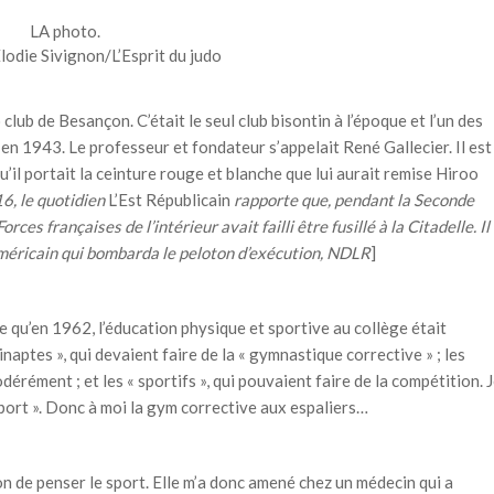
LA photo.
odie Sivignon/L’Esprit du judo
 club de Besançon. C’était le seul club bisontin à l’époque et l’un des
t en 1943. Le professeur et fondateur s’appelait René Gallecier. Il est
qu’il portait la ceinture rouge et blanche que lui aurait remise Hiroo
6, le quotidien
L’Est Républicain
rapporte que, pendant la Seconde
es françaises de l’intérieur avait failli être fusillé à la Citadelle. Il
américain qui bombarda le peloton d’exécution, NDLR
]
e qu’en 1962, l’éducation physique et sportive au collège était
 inaptes », qui devaient faire de la « gymnastique corrective » ; les
érément ; et les « sportifs », qui pouvaient faire de la compétition. 
port ». Donc à moi la gym corrective aux espaliers…
on de penser le sport. Elle m’a donc amené chez un médecin qui a