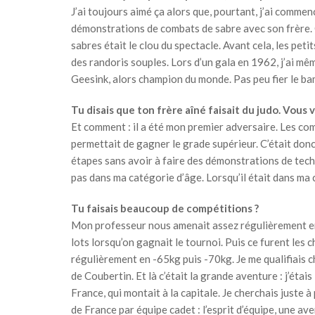
J’ai toujours aimé ça alors que, pourtant, j’ai commen
démonstrations de combats de sabre avec son frère. C
sabres était le clou du spectacle. Avant cela, les peti
des randoris souples. Lors d’un gala en 1962, j’ai m
Geesink, alors champion du monde. Pas peu fier le ba
Tu disais que ton frère aîné faisait du judo. Vous v
Et comment : il a été mon premier adversaire. Les c
permettait de gagner le grade supérieur. C’était donc 
étapes sans avoir à faire des démonstrations de tech
pas dans ma catégorie d’âge. Lorsqu’il était dans ma
Tu faisais beaucoup de compétitions ?
Mon professeur nous amenait assez régulièrement en 
lots lorsqu’on gagnait le tournoi. Puis ce furent les
régulièrement en -65kg puis -70kg. Je me qualifiais c
de Coubertin. Et là c’était la grande aventure : j’étai
France, qui montait à la capitale. Je cherchais juste 
de France par équipe cadet : l’esprit d’équipe, une a