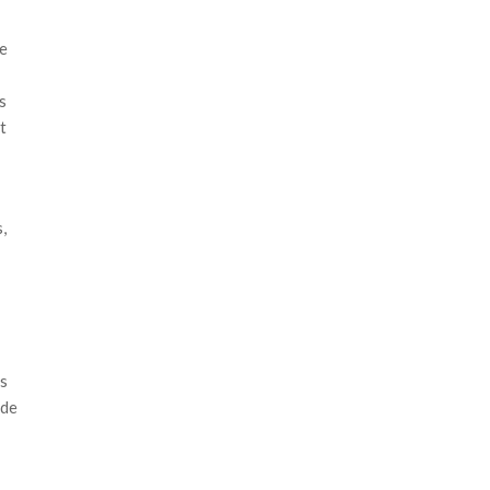
se
s
t
,
as
 de