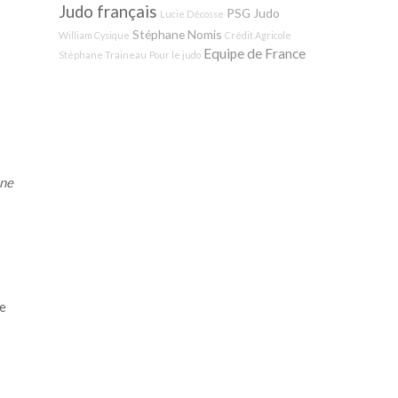
Judo français
PSG Judo
Lucie Décosse
Stéphane Nomis
William Cysique
Crédit Agricole
Equipe de France
Stéphane Traineau
Pour le judo
 ne
Je