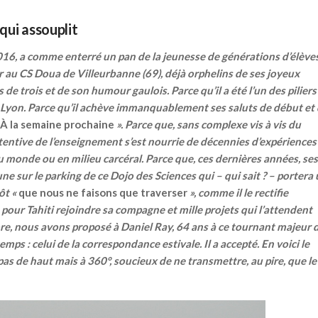
qui assouplit
 2016, a comme enterré un pan de la jeunesse de générations d’élève
ir au CS Doua de Villeurbanne (69), déjà orphelins de ses joyeux
de trois et de son humour gaulois. Parce qu’il a été l’un des piliers
 Lyon. Parce qu’il achève immanquablement ses saluts de début et
À la semaine prochaine
». Parce que, sans complexe vis à vis du
tentive de l’enseignement s’est nourrie de décennies d’expériences
 du monde ou en milieu carcéral. Parce que, ces dernières années, ses
e sur le parking de ce Dojo des Sciences qui – qui sait ? – portera
ôt «
que nous ne faisons que traverser
», comme il le rectifie
pour Tahiti rejoindre sa compagne et mille projets qui l’attendent
ore, nous avons proposé à Daniel Ray, 64 ans à ce tournant majeur 
emps : celui de la correspondance estivale. Il a accepté. En voici le
as de haut mais à 360°, soucieux de ne transmettre, au pire, que le