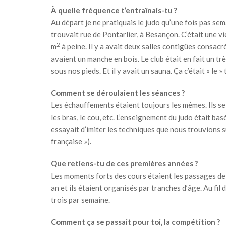
À quelle fréquence t’entraînais-tu ?
Au départ je ne pratiquais le judo qu’une fois pas sema
trouvait rue de Pontarlier, à Besançon. C’était une v
2
m
à peine. Il y a avait deux salles contigües consacr
avaient un manche en bois. Le club était en fait un t
sous nos pieds. Et il y avait un sauna. Ça c’était « le
Comment se déroulaient les séances ?
Les échauffements étaient toujours les mêmes. Ils se 
les bras, le cou, etc. L’enseignement du judo était ba
essayait d’imiter les techniques que nous trouvions s
française »).
Que retiens-tu de ces premières années ?
Les moments forts des cours étaient les passages de 
an et ils étaient organisés par tranches d’âge. Au fil
trois par semaine.
Comment ça se passait pour toi, la compétition ?