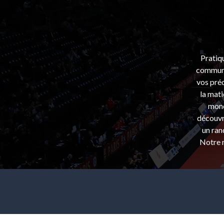
Pratiq
communa
vos préo
la mati
mond
découvri
un ran
Notre m