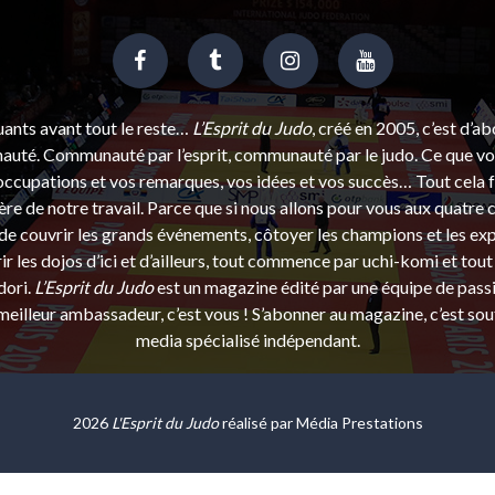
uants avant tout le reste…
L’Esprit du Judo
, créé en 2005, c’est d’a
uté. Communauté par l’esprit, communauté par le judo. Ce que vou
ccupations et vos remarques, vos idées et vos succès… Tout cela f
ère de notre travail. Parce que si nous allons pour vous aux quatre 
e couvrir les grands événements, côtoyer les champions et les exp
r les dojos d’ici et d’ailleurs, tout commence par uchi-komi et tout 
dori.
L’Esprit du Judo
est un magazine édité par une équipe de pass
eilleur ambassadeur, c’est vous ! S’abonner au magazine, c’est sou
media spécialisé indépendant.
2026
L'Esprit du Judo
réalisé par
Média Prestations