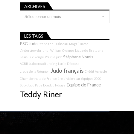
ARCHIVES
Archives
LES TAGS
PSG Judo
Stéphane Traineau
Magali Baton
L'interview du lundi
William Cysique
Ligue de Bretagne
Stéphane Nomis
Jean-Luc Rougé
Pour le judo
ACBB Judo
crowdfunding
Lucie Décosse
Judo français
Ligue de la Réunion
Crédit Agricole
Championnats de France 1re division par équipes 2020
Equipe de France
Sucy Judo
Pape Doudou Ndiaye
Teddy Riner