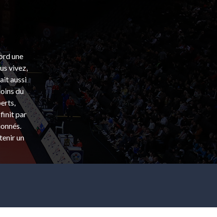
bord une
s vivez,
ait aussi
coins du
erts,
finit par
ionnés.
tenir un