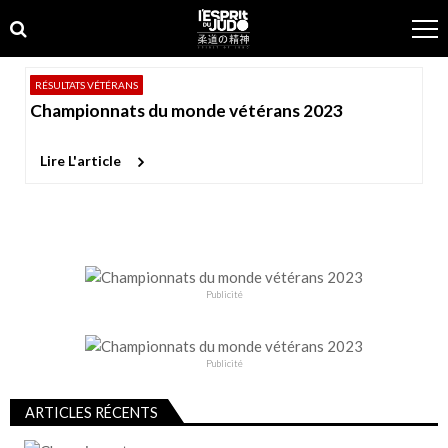
Skip
Skip
to
to
navigation
content
RÉSULTATS VÉTÉRANS
Championnats du monde vétérans 2023
Lire L'article
Publicité
Publicité
ARTICLES RÉCENTS