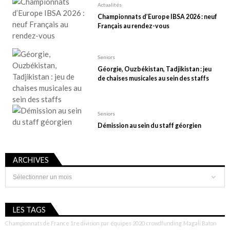
Actualités
Championnats d’Europe IBSA 2026 : neuf
Français au rendez-vous
Seniors
Géorgie, Ouzbékistan, Tadjikistan : jeu
de chaises musicales au sein des staffs
Seniors
Démission au sein du staff géorgien
ARCHIVES
Archives
LES TAGS
Championnats de France 1re division par équipes 2020
crowdfunding
Magali Baton