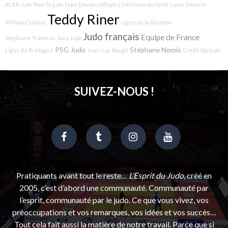
ACBB Judo
Pour le judo
Pape Doudou Ndiaye
L'interview du lundi
Lucie Décosse
Teddy Riner
William Cysique
Ligue de la Réunion
Judo français
Equipe de France
Stéphane Traineau
Sucy Judo
PSG Judo
Stéphane Nomis
Ligue de Bretagne
Jean-Luc Rougé
Crédit Agricole
SUIVEZ-NOUS !
Pratiquants avant tout le reste…
L’Esprit du Judo
, créé en
2005, c’est d’abord une communauté. Communauté par
l’esprit, communauté par le judo. Ce que vous vivez, vos
préoccupations et vos remarques, vos idées et vos succès…
Tout cela fait aussi la matière de notre travail. Parce que si