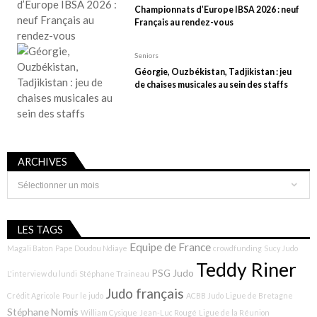
Championnats d’Europe IBSA 2026 : neuf
Français au rendez-vous
Seniors
Géorgie, Ouzbékistan, Tadjikistan : jeu
de chaises musicales au sein des staffs
ARCHIVES
Archives
LES TAGS
Equipe de France
Magali Baton
Pape Doudou Ndiaye
crowdfunding
Sucy Judo
Teddy Riner
PSG Judo
L'interview du lundi
Stéphane Traineau
Judo français
Crédit Agricole
Pour le judo
ACBB Judo
Ligue de Bretagne
Stéphane Nomis
William Cysique
Jean-Luc Rougé
Ligue de la Réunion