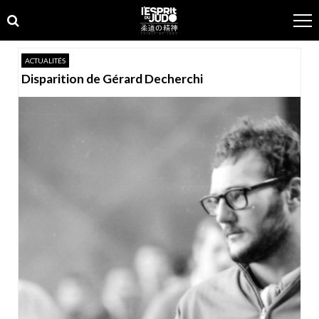
Skip
Skip
to
to
navigation
content
ACTUALITÉS
Disparition de Gérard Decherchi