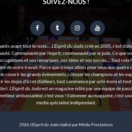
SUIVEZ-NOUS !
uants avant tout le reste…
L’Esprit du Judo
, créé en 2005, c’est d’a
uté. Communauté par l’esprit, communauté par le judo. Ce que vou
ccupations et vos remarques, vos idées et vos succès… Tout cela f
ère de notre travail. Parce que si nous allons pour vous aux quatre 
e couvrir les grands événements, côtoyer les champions et les exp
r les dojos d’ici et d’ailleurs, tout commence par uchi-komi et tout 
dori.
L’Esprit du Judo
est un magazine édité par une équipe de pass
eilleur ambassadeur, c’est vous ! S’abonner au magazine, c’est sou
media spécialisé indépendant.
2026
L'Esprit du Judo
réalisé par
Média Prestations