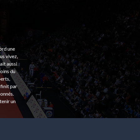
bord une
s vivez,
ait aussi
coins du
erts,
finit par
ionnés.
tenir un