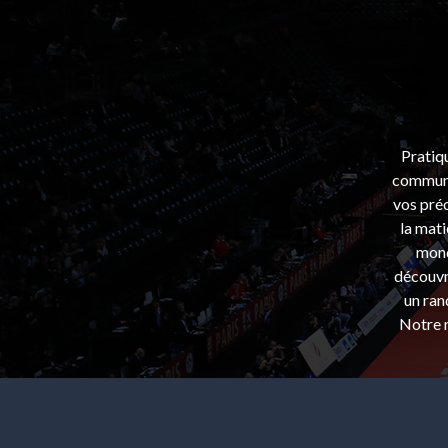
Pratiq
communa
vos préo
la mati
mond
découvri
un ran
Notre m