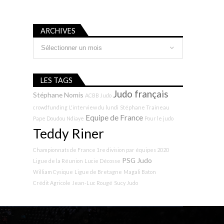
ARCHIVES
Archives
LES TAGS
Judo français
Stéphane Nomis
ACBB Judo
crowdfunding
L'interview du lundi
Stéphane Traineau
Equipe de France
Pape Doudou Ndiaye
Pour le judo
Teddy Riner
Championnats de France 1re division par équipes 2020
PSG Judo
Ligue de la Réunion
Lucie Décosse
William Cysique
Ligue de Bretagne
Magali Baton
Crédit Agricole
Jean-Luc Rougé
Sucy Judo