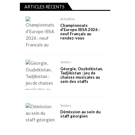
ARTICLES RÉCENTS
Actualités
Championnats
d’Europe IBSA 2026 :
neuf Français au
rendez-vous
Seniors
Géorgie, Ouzbékistan,
Tadjikistan : jeu de
chaises musicales au
sein des staffs
Seniors
Démission au sein du
staff géorgien