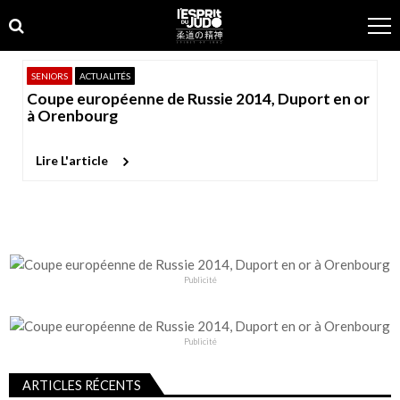
Skip
Skip
to
to
navigation
content
SENIORS
ACTUALITÉS
Coupe européenne de Russie 2014, Duport en or
à Orenbourg
Lire L'article
Publicité
Publicité
ARTICLES RÉCENTS