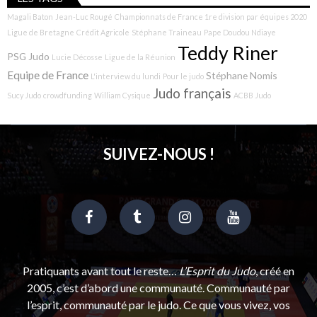
Magali Baton
Jean-Luc Rougé
Championnats de France 1re division par équipes 2020
Ligue de Bretagne
Crédit Agricole
Stéphane Traineau
Pape Doudou Ndiaye
Teddy Riner
PSG Judo
Lucie Décosse
Ligue de la Réunion
Equipe de France
Stéphane Nomis
L'interview du lundi
Pour le judo
Judo français
Sucy Judo
crowdfunding
William Cysique
ACBB Judo
SUIVEZ-NOUS !
Pratiquants avant tout le reste…
L’Esprit du Judo
, créé en
2005, c’est d’abord une communauté. Communauté par
l’esprit, communauté par le judo. Ce que vous vivez, vos