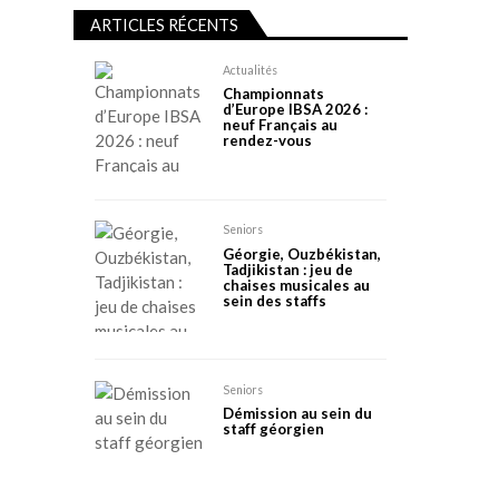
ARTICLES RÉCENTS
Actualités
Championnats
d’Europe IBSA 2026 :
neuf Français au
rendez-vous
Seniors
Géorgie, Ouzbékistan,
Tadjikistan : jeu de
chaises musicales au
sein des staffs
Seniors
Démission au sein du
staff géorgien