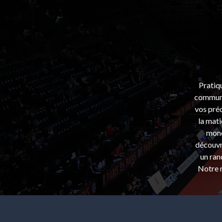
Pratiq
communa
vos préo
la mati
mond
découvri
un ran
Notre m