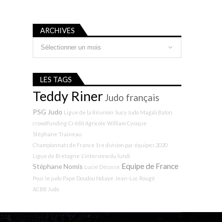
ARCHIVES
Archives
LES TAGS
Teddy Riner
Judo français
PSG Judo
Ligue de la Réunion
Sucy Judo
Magali Baton
crowdfunding
Crédit Agricole
William Cysique
Stéphane Traineau
Championnats de France 1re division par équipes 2020
Ligue de Bretagne
L'interview du lundi
Equipe de France
Stéphane Nomis
Lucie Décosse
Pour le judo
Pape Doudou Ndiaye
Jean-Luc Rougé
ACBB Judo