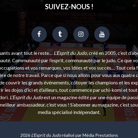
SUIVEZ-NOUS !
uants avant tout le reste…
L’Esprit du Judo
, créé en 2005, c’est d’a
uté. Communauté par l’esprit, communauté par le judo. Ce que vou
ccupations et vos remarques, vos idées et vos succès… Tout cela f
ère de notre travail. Parce que si nous allons pour vous aux quatre 
e couvrir les grands événements, côtoyer les champions et les exp
r les dojos d’ici et d’ailleurs, tout commence par uchi-komi et tout 
dori.
L’Esprit du Judo
est un magazine édité par une équipe de pass
eilleur ambassadeur, c’est vous ! S’abonner au magazine, c’est sou
media spécialisé indépendant.
2026
L'Esprit du Judo
réalisé par
Média Prestations