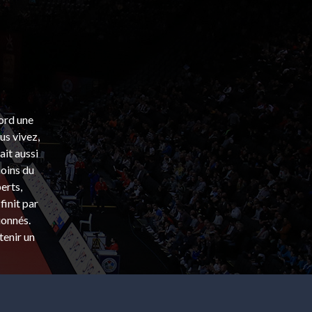
bord une
s vivez,
ait aussi
coins du
erts,
finit par
ionnés.
tenir un