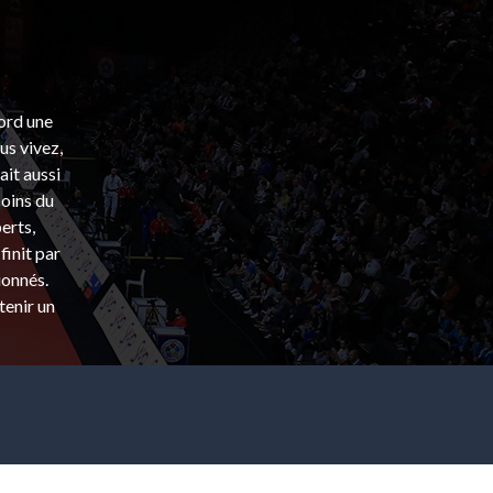
bord une
s vivez,
ait aussi
coins du
erts,
finit par
ionnés.
tenir un