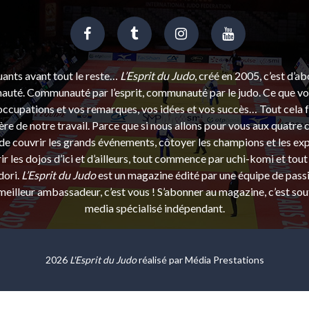
uants avant tout le reste…
L’Esprit du Judo
, créé en 2005, c’est d’a
uté. Communauté par l’esprit, communauté par le judo. Ce que vou
ccupations et vos remarques, vos idées et vos succès… Tout cela f
ère de notre travail. Parce que si nous allons pour vous aux quatre 
e couvrir les grands événements, côtoyer les champions et les exp
r les dojos d’ici et d’ailleurs, tout commence par uchi-komi et tout 
dori.
L’Esprit du Judo
est un magazine édité par une équipe de pass
eilleur ambassadeur, c’est vous ! S’abonner au magazine, c’est sou
media spécialisé indépendant.
2026
L'Esprit du Judo
réalisé par
Média Prestations