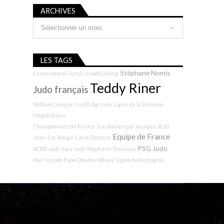
ARCHIVES
Archives
LES TAGS
Stéphane Nomis
L'interview du lundi
crowdfunding
Teddy Riner
Judo français
William Cysique
Crédit Agricole
Ligue de la Réunion
Magali Baton
Championnats de France 1re division par équipes 2020
Equipe de France
Jean-Luc Rougé
Lucie Décosse
PSG Judo
ACBB Judo
Sucy Judo
Stéphane Traineau
Pour le judo
Pape Doudou Ndiaye
Ligue de Bretagne