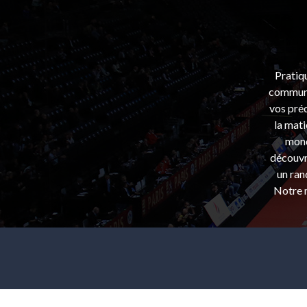
Pratiq
communa
vos préo
la mati
mond
découvri
un ran
Notre m