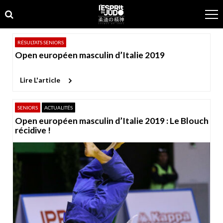
Skip
Skip
to
to
navigation
content
RÉSULTATS SENIORS
Open européen masculin d’Italie 2019
Lire L'article
SENIORS
ACTUALITÉS
Open européen masculin d’Italie 2019 : Le Blouch
récidive !