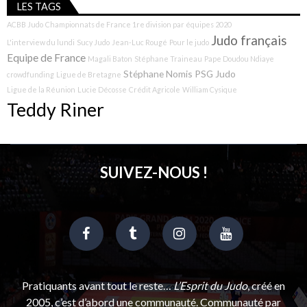
LES TAGS
ACBB Judo
Championnats de France 1re division par équipes 2020
Judo français
L'interview du lundi
Sucy Judo
Jean-Luc Rougé
Pour le judo
Equipe de France
Magali Baton
Stéphane Traineau
Pape Doudou Ndiaye
Stéphane Nomis
PSG Judo
crowdfunding
Ligue de Bretagne
Ligue de la Réunion
Lucie Décosse
Crédit Agricole
William Cysique
Teddy Riner
SUIVEZ-NOUS !
Pratiquants avant tout le reste…
L’Esprit du Judo
, créé en
2005, c’est d’abord une communauté. Communauté par