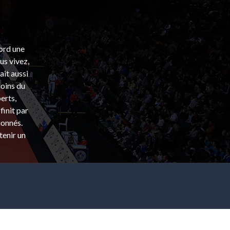
bord une
s vivez,
ait aussi
coins du
erts,
finit par
ionnés.
tenir un