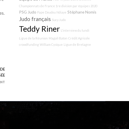
Championnats de France 1re division par équipes 2020
PSG Judo
Stéphane Nomis
Pape Doudou Ndiaye
es.
Judo français
Sucy Judo
Teddy Riner
L'interview du lundi
Ligue de la Réunion
Magali Baton
Crédit Agricole
crowdfunding
William Cysique
Ligue de Bretagne
 DE
SÉE
ANT