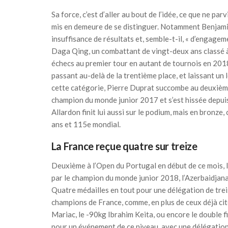
Sa force, c’est d’aller au bout de l’idée, ce que ne p
mis en demeure de se distinguer. Notamment Benjami
insuffisance de résultats et, semble-t-il, « d’engagemen
Daga Qing, un combattant de vingt-deux ans classé à
échecs au premier tour en autant de tournois en 20
passant au-delà de la trentième place, et laissant u
cette catégorie, Pierre Duprat succombe au deuxième 
champion du monde junior 2017 et s’est hissée depuis
Allardon finit lui aussi sur le podium, mais en bronz
ans et 115e mondial.
La France reçue quatre sur treize
Deuxième à l’Open du Portugal en début de ce mois, l
par le champion du monde junior 2018, l’Azerbaidjan
Quatre médailles en tout pour une délégation de tre
champions de France, comme, en plus de ceux déjà ci
Mariac, le -90kg Ibrahim Keita, ou encore le double 
pour un événement de ce niveau, avec une délégation p