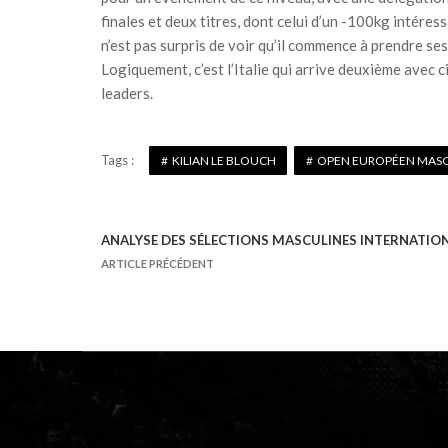
finales et deux titres, dont celui d’un -100kg intér
n’est pas surpris de voir qu’il commence à prendre se
Logiquement, c’est l’Italie qui arrive deuxième avec ci
leaders.
Tags :
KILIAN LE BLOUCH
OPEN EUROPÉEN MASCUL
ANALYSE DES SÉLECTIONS MASCULINES INTERNATIO
N
ARTICLE PRÉCÉDENT
a
v
i
g
a
t