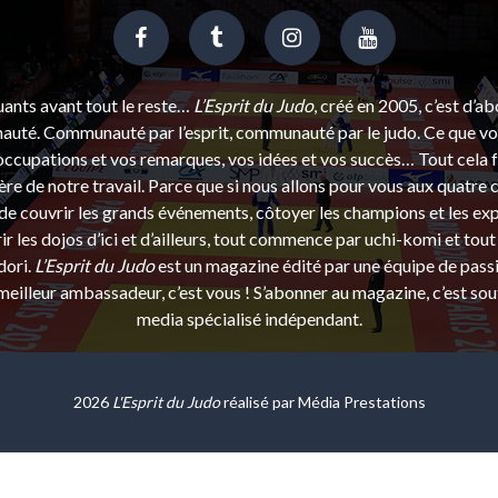
uants avant tout le reste…
L’Esprit du Judo
, créé en 2005, c’est d’a
uté. Communauté par l’esprit, communauté par le judo. Ce que vou
ccupations et vos remarques, vos idées et vos succès… Tout cela f
ère de notre travail. Parce que si nous allons pour vous aux quatre 
e couvrir les grands événements, côtoyer les champions et les exp
r les dojos d’ici et d’ailleurs, tout commence par uchi-komi et tout 
dori.
L’Esprit du Judo
est un magazine édité par une équipe de pass
eilleur ambassadeur, c’est vous ! S’abonner au magazine, c’est sou
media spécialisé indépendant.
2026
L'Esprit du Judo
réalisé par
Média Prestations