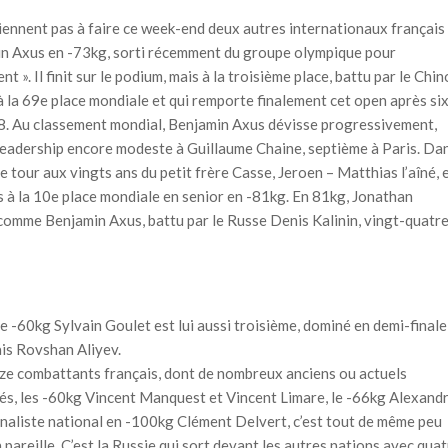
arviennent pas à faire ce week-end deux autres internationaux français
n Axus en -73kg, sorti récemment du groupe olympique pour
t ». Il finit sur le podium, mais à la troisième place, battu par le Chin
 la 69e place mondiale et qui remporte finalement cet open après si
18. Au classement mondial, Benjamin Axus dévisse progressivement,
n leadership encore modeste à Guillaume Chaine, septième à Paris. Da
tour aux vingts ans du petit frère Casse, Jeroen – Matthias l’aîné, 
 à la 10e place mondiale en senior en -81kg. En 81kg, Jonathan
e, comme Benjamin Axus, battu par le Russe Denis Kalinin, vingt-quatr
e -60kg Sylvain Goulet est lui aussi troisième, dominé en demi-finale
ais Rovshan Aliyev.
ize combattants français, dont de nombreux anciens ou actuels
tés, les -60kg Vincent Manquest et Vincent Limare, le -66kg Alexand
finaliste national en -100kg Clément Delvert, c’est tout de même peu
areille. C’est la Russie qui sort devant les autres nations avec quat