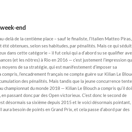
du week-end
u-delà de la centième place – sauf le finaliste, l’Italien Matteo Piras,
t été obtenues, selon ses habitudes, par pénalités. Mais ce qui séduit
x dans cette catégorie – il fut celui qui a d’abord su se qualifier av
nces (et les nôtres) à Rio en 2016 — c’est justement l’impression qu’
s moyens de sa stratégie, qui est manifestement d’imposer sa
 compris, l’encadrement français ne compte guère sur Kilian Le Blou
ccumulation des pénalités. Mais tandis que la jeune concurrence tente
au championnat du monde 2018 — Kilian Le Blouch a compris qu’il doi
, en passant donc par des Open victorieux. C’est donc le second de
i est désormais sa sixième depuis 2015 et le voici désormais pointant,
Il aura besoin de points en Grand Prix, et cela passe d’abord par des