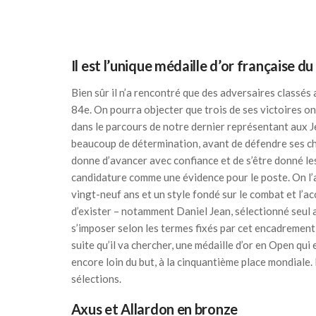
Il est l’unique médaille d’or française 
Bien sûr il n’a rencontré que des adversaires classés a
84e. On pourra objecter que trois de ses victoires on
dans le parcours de notre dernier représentant aux Jeu
beaucoup de détermination, avant de défendre ses cha
donne d’avancer avec confiance et de s’être donné le
candidature comme une évidence pour le poste. On l’a
vingt-neuf ans et un style fondé sur le combat et l’a
d’exister – notamment Daniel Jean, sélectionné seul 
s’imposer selon les termes fixés par cet encadrement
suite qu’il va chercher, une médaille d’or en Open qu
encore loin du but, à la cinquantième place mondiale. 
sélections.
Axus et Allardon en bronze