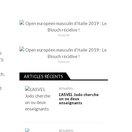
Publicité
ec
il
Publicité
ch,
ARTICLES RÉCENTS
t
Actualités
L’ASVEL Judo cherche
un ou deux
enseignants
Actualités