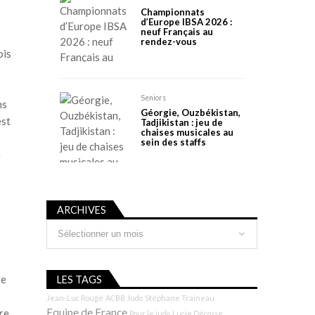
Championnats
d’Europe IBSA 2026 :
neuf Français au
rendez-vous
ois
x
Seniors
ns
Géorgie, Ouzbékistan,
est
Tadjikistan : jeu de
chaises musicales au
sein des staffs
e
ARCHIVES
Archives
re
LES TAGS
Jean-Luc Rougé
ACBB Judo
Stéphane Traineau
Equipe de France
re
Pour le judo
Lucie Décosse